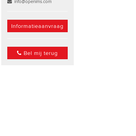
info@openims.com
Informatieaanvraag
Bel mij terug