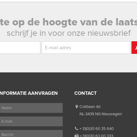
rste op de hoogte van de laat
schrijf je in voor onze nieuwsbrief
INFORMATIE AANVRAGEN
CONTACT
Coltbaan 4d
NL-3439 NG Nieuwegein
+ 31(0)30 60 35 640
+ 31(0)30 63 00 333