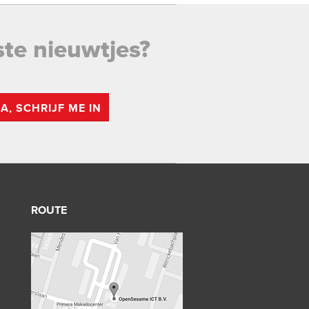
ste nieuwtjes?
JA, SCHRIJF ME IN
ROUTE