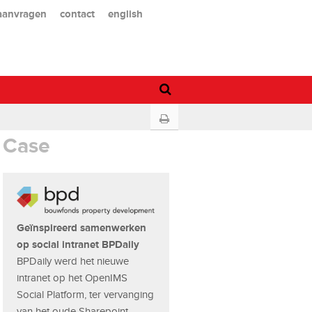
 aanvragen
contact
english
Case
Geïnspireerd samenwerken
op social intranet BPDaily
BPDaily werd het nieuwe
intranet op het OpenIMS
Social Platform, ter vervanging
van het oude Sharepoint