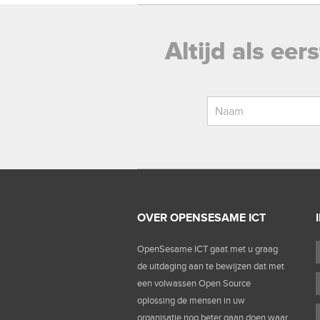
Altijd als ee
OVER OPENSESAME ICT
OpenSesame ICT gaat met u graag
de uitdaging aan te bewijzen dat met
een volwassen Open Source
oplossing de mensen in uw
organisatie nog beter gaan doen waar