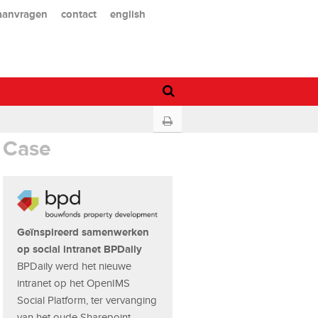
 aanvragen
contact
english
Case
Geïnspireerd samenwerken
op social intranet BPDaily
BPDaily werd het nieuwe
intranet op het OpenIMS
Social Platform, ter vervanging
van het oude Sharepoint