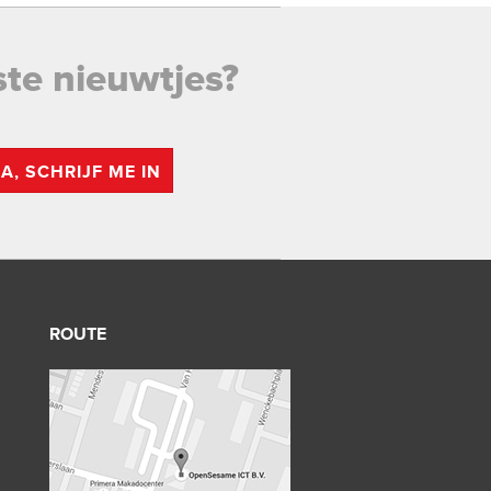
ste nieuwtjes?
JA, SCHRIJF ME IN
ROUTE