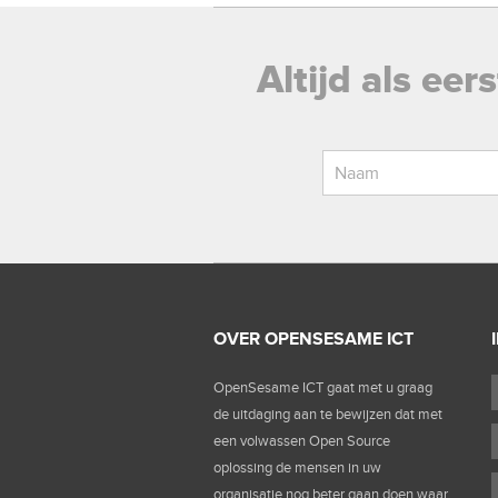
Altijd als ee
OVER OPENSESAME ICT
OpenSesame ICT gaat met u graag
de uitdaging aan te bewijzen dat met
een volwassen Open Source
oplossing de mensen in uw
organisatie nog beter gaan doen waar