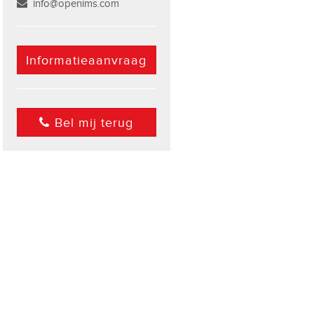
info@openims.com
Informatieaanvraag
Bel mij terug