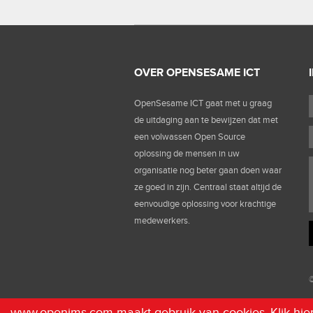
OVER OPENSESAME ICT
OpenSesame ICT gaat met u graag
de uitdaging aan te bewijzen dat met
een volwassen Open Source
oplossing de mensen in uw
organisatie nog beter gaan doen waar
ze goed in zijn. Centraal staat altijd de
eenvoudige oplossing voor krachtige
medewerkers.
©
www.openims.com maakt gebruik van cookies.
Klik hi