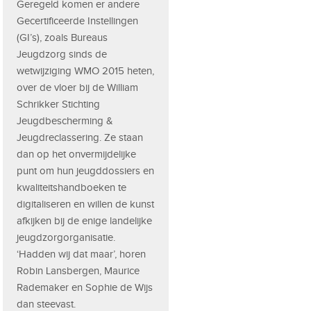
Geregeld komen er andere
Gecertificeerde Instellingen
(GI’s), zoals Bureaus
Jeugdzorg sinds de
wetwijziging WMO 2015 heten,
over de vloer bij de William
Schrikker Stichting
Jeugdbescherming &
Jeugdreclassering. Ze staan
dan op het onvermijdelijke
punt om hun jeugddossiers en
kwaliteitshandboeken te
digitaliseren en willen de kunst
afkijken bij de enige landelijke
jeugdzorgorganisatie.
‘Hadden wij dat maar’, horen
Robin Lansbergen, Maurice
Rademaker en Sophie de Wijs
dan steevast.