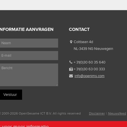
INFORMATIE AANVRAGEN
CONTACT
Coltbaan 4d
NL-3439 NG Nieuwegein
+ 31(0)30 60 35 640
+ 31(0)30 63 00 333
info@openims.com
 2001-2026 OpenSesame ICT B.V. All rights reserved
Disclaimer
|
Nieuwsfeed
er voor meer informatie.