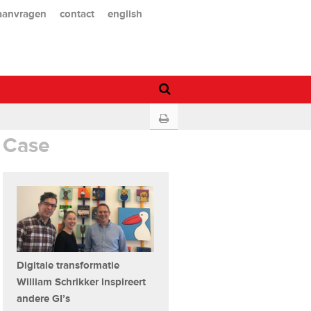
 aanvragen
contact
english
Case
Digitale transformatie
William Schrikker inspireert
andere GI’s