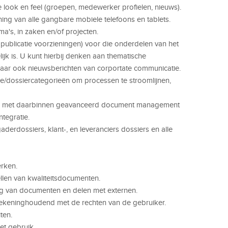
look en feel (groepen, medewerker profielen, nieuws).
ng van alle gangbare mobiele telefoons en tablets.
a's, in zaken en/of projecten.
ublicatie voorzieningen) voor die onderdelen van het
ijk is. U kunt hierbij denken aan thematische
 maar ook nieuwsberichten van corportate communicatie.
pe/dossiercategorieën om processen te stroomlijnen,
rs met daarbinnen geavanceerd document management
ntegratie.
derdossiers, klant-, en leveranciers dossiers en alle
rken.
ellen van kwaliteitsdocumenten.
 van documenten en delen met externen.
rekeninghoudend met de rechten van de gebruiker.
ten.
et gebruik.