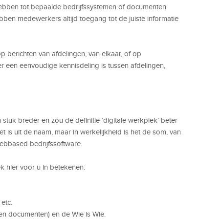
hebben tot bepaalde bedrijfssystemen of documenten
bben medewerkers altijd toegang tot de juiste informatie
berichten van afdelingen, van elkaar, of op
r een eenvoudige kennisdeling is tussen afdelingen,
stuk breder en zou de definitie ‘digitale werkplek’ beter
net is uit de naam, maar in werkelijkheid is het de som, van
 webbased bedrijfssoftware.
 hier voor u in betekenen:
etc.
en documenten) en de Wie is Wie.