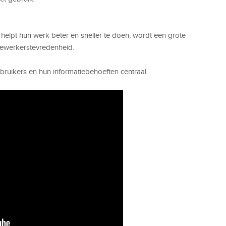
 helpt hun werk beter en sneller te doen, wordt een grote
dewerkerstevredenheid.
ebruikers en hun informatiebehoeften centraal.