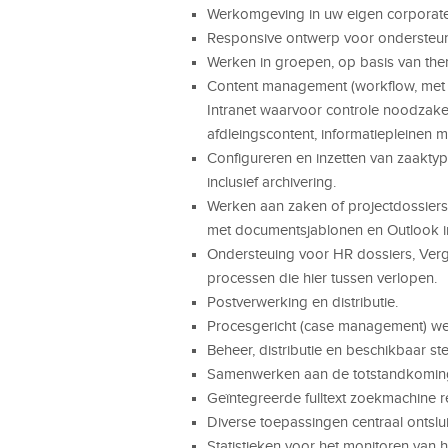
Werkomgeving in uw eigen corporate 
Responsive ontwerp voor ondersteuni
Werken in groepen, op basis van them
Content management (workflow, met p
Intranet waarvoor controle noodzakel
afdleingscontent, informatiepleinen
Configureren en inzetten van zaakty
inclusief archivering.
Werken aan zaken of projectdossie
met documentsjablonen en Outlook i
Ondersteuing voor HR dossiers, Verga
processen die hier tussen verlopen.
Postverwerking en distributie.
Procesgericht (case management) we
Beheer, distributie en beschikbaar st
Samenwerken aan de totstandkoming
Geïntegreerde fulltext zoekmachine 
Diverse toepassingen centraal ontslui
Statistieken voor het monitoren van h