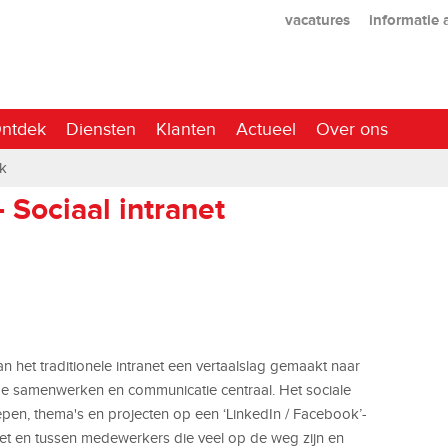
vacatures
informatie
ntdek
Diensten
Klanten
Actueel
Over ons
ek
 Sociaal intranet
 het traditionele intranet een vertaalslag gemaakt naar
name samenwerken en communicatie centraal. Het sociale
oepen, thema's en projecten op een ‘LinkedIn / Facebook’-
met en tussen medewerkers die veel op de weg zijn en