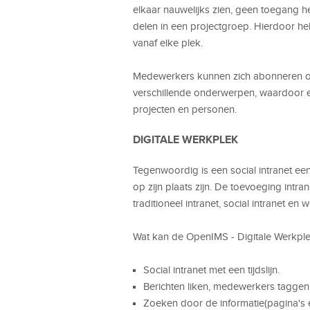
elkaar nauwelijks zien, geen toegang 
delen in een projectgroep. Hierdoor he
vanaf elke plek.
Medewerkers kunnen zich abonneren op 
verschillende onderwerpen, waardoor e
projecten en personen.
DIGITALE WERKPLEK
Tegenwoordig is een social intranet een 
op zijn plaats zijn. De toevoeging intra
traditioneel intranet, social intranet en
Wat kan de OpenIMS - Digitale Werkplek
Social intranet met een tijdslijn.
Berichten liken, medewerkers taggen 
Zoeken door de informatie(pagina's 