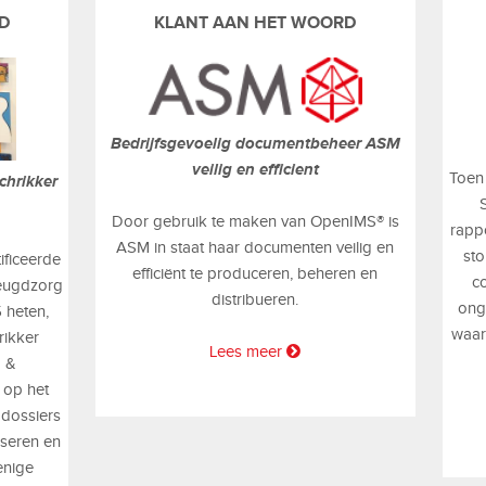
D
KLANT AAN HET WOORD
Bedrijfsgevoelig documentbeheer ASM
veilig en efficient
Toen
chrikker
Door gebruik te maken van OpenIMS® is
rapp
ASM in staat haar documenten veilig en
st
ficeerde
efficiënt te produceren, beheren en
c
Jeugdzorg
distribueren.
ong
 heten,
waar
rikker
Lees meer
g &
 op het
ddossiers
iseren en
 enige