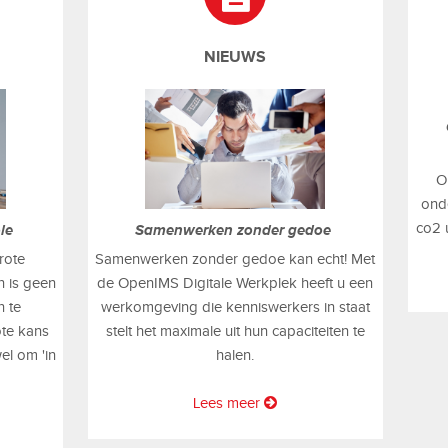
NIEUWS
O
onde
co2 
Samenwerken zonder gedoe
ole
Samenwerken zonder gedoe kan echt! Met
rote
de OpenIMS Digitale Werkplek heeft u een
 is geen
werkomgeving die kenniswerkers in staat
n te
stelt het maximale uit hun capaciteiten te
ote kans
halen.
el om 'in
Lees meer