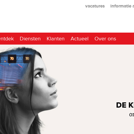
vacatures
informatie
ntdek
Diensten
Klanten
Actueel
Over ons