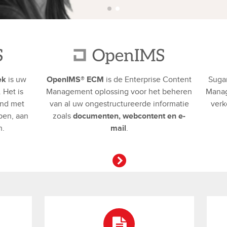
ek
is uw
OpenIMS® ECM
is de Enterprise Content
Sugar
. Het is
Management oplossing voor het beheren
Manag
and met
van al uw ongestructureerde informatie
verk
pen, aan
zoals
documenten, webcontent en e-
n.
mail
.