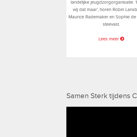
landelijke jeugdzorgorganisatie.
wij dat maar’, horen Robin Lans
Maurice Rademaker en Sophie de 
steevast.
Lees meer
Samen Sterk tijdens 