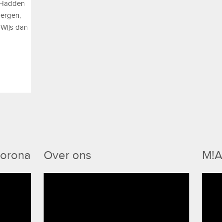
 ‘Hadden
bergen,
Wijs dan
Corona
Over ons
M!A