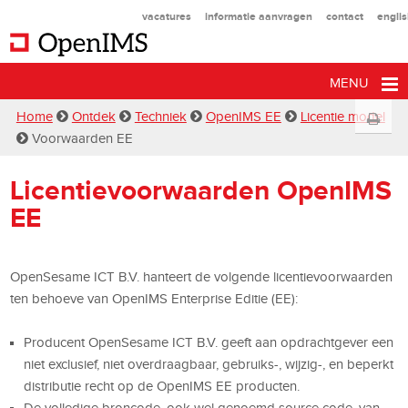
vacatures
informatie aanvragen
contact
engli
MENU
Home
Ontdek
Techniek
OpenIMS EE
Licentie model
Voorwaarden EE
Licentievoorwaarden OpenIMS
EE
OpenSesame ICT B.V. hanteert de volgende licentievoorwaarden
ten behoeve van OpenIMS Enterprise Editie (EE):
Producent OpenSesame ICT B.V. geeft aan opdrachtgever een
niet exclusief, niet overdraagbaar, gebruiks-, wijzig-, en beperkt
distributie recht op de OpenIMS EE producten.
De volledige broncode, ook wel genoemd source code, van