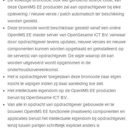
deze OpenIMS EE producten zal aan opdrachtgever bij elke
oplevering / nieuwe versie / patch automatisch ter beschikking
worden gesteld.
Deze broncode wordt beschikbaar gesteld vanaf een online
OpenIMS EE master server van OpenSesame ICT B.V. vanwaar
door opdrachtgever tevens updates, nieuwe versies en nieuwe
componenten kunnen worden opgehaald en geïnstalleerd op
de server(s) van opdrachtgever. De wijze waarop dit kan
worden uitgevoerd wordt opgenomen in de
onderhoudsovereenkomst.
Het is opdrachtgever toegestaan deze broncode naar eigen
inzicht te wijzigen indien zij daar aanleiding toe ziet.
Het intellectuele eigendom op de OpenIMS EE producten
berust bij OpenSesame ICT B.V..
Van alle in opdracht van opdrachtgever gebouwde en te
bouwen OpenIMS EE functionele (maatwerk) componenten en
applicaties berust het intellectuele eigendom bij opdrachtgever,
tenzij tussen partijen schriftelijk expliciet anders is