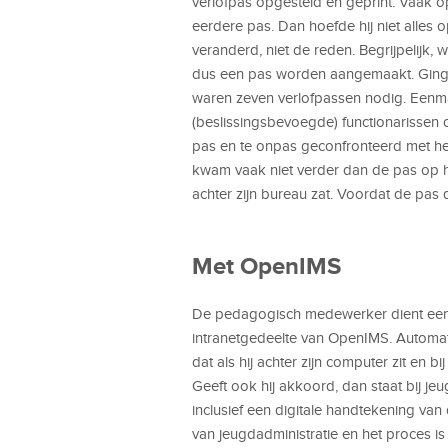
verlofpas opgesteld en geprint. Vaak
eerdere pas. Dan hoefde hij niet alles 
veranderd, niet de reden. Begrijpelijk,
dus een pas worden aangemaakt. Ging 
waren zeven verlofpassen nodig. Eenma
(beslissingsbevoegde) functionarissen 
pas en te onpas geconfronteerd met h
kwam vaak niet verder dan de pas op 
achter zijn bureau zat. Voordat de pas d
Met OpenIMS
De pedagogisch medewerker dient een 
intranetgedeelte van OpenIMS. Automati
dat als hij achter zijn computer zit en 
Geeft ook hij akkoord, dan staat bij je
inclusief een digitale handtekening va
van jeugdadministratie en het proces is 