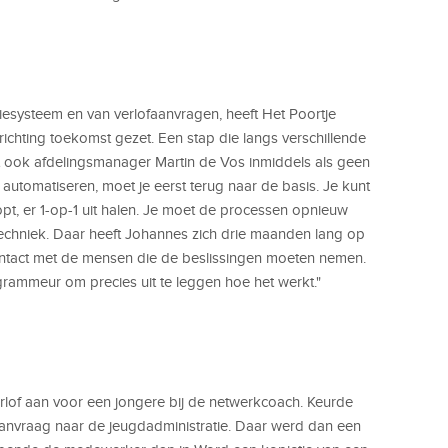
tiesysteem en van verlofaanvragen, heeft Het Poortje
richting toekomst gezet. Een stap die langs verschillende
eet ook afdelingsmanager Martin de Vos inmiddels als geen
 automatiseren, moet je eerst terug naar de basis. Je kunt
estopt, er 1-op-1 uit halen. Je moet de processen opnieuw
techniek. Daar heeft Johannes zich drie maanden lang op
 contact met de mensen die de beslissingen moeten nemen.
grammeur om precies uit te leggen hoe het werkt."
of aan voor een jongere bij de netwerkcoach. Keurde
anvraag naar de jeugdadministratie. Daar werd dan een