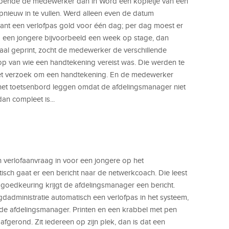
 opende de medewerker dan in Word een kopietje van een
opnieuw in te vullen. Werd alleen even de datum
 want een verlofpas gold voor één dag; per dag moest er
een jongere bijvoorbeeld een week op stage, dan
al geprint, zocht de medewerker de verschillende
op van wie een handtekening vereist was. Die werden te
et verzoek om een handtekening. En de medewerker
het toetsenbord leggen omdat de afdelingsmanager niet
an compleet is...
verlofaanvraag in voor een jongere op het
sch gaat er een bericht naar de netwerkcoach. Die leest
bij goedkeuring krijgt de afdelingsmanager een bericht.
ugdadministratie automatisch een verlofpas in het systeem,
n de afdelingsmanager. Printen en een krabbel met pen
afgerond. Zit iedereen op zijn plek, dan is dat een