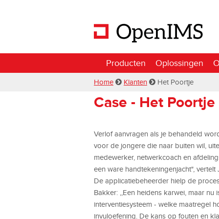
Producten
Oplossingen
O
Home
Klanten
Het Poortje
Case - Het Poortje
Verlof aanvragen als je behandeld wordt
voor de jongere die naar buiten wil, ui
medewerker, netwerkcoach en afdeling
een ware handtekeningenjacht", vertelt
De applicatiebeheerder hielp de proce
Bakker: ,,Een heidens karwei, maar nu 
interventiesysteem - welke maatregel h
invuloefening. De kans op fouten en k