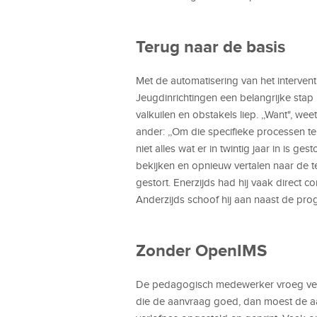
Terug naar de basis
Met de automatisering van het interven
Jeugdinrichtingen een belangrijke stap 
valkuilen en obstakels liep. ,,Want", w
ander: ,,Om die specifieke processen te
niet alles wat er in twintig jaar in is g
bekijken en opnieuw vertalen naar de 
gestort. Enerzijds had hij vaak direct
Anderzijds schoof hij aan naast de pro
Zonder OpenIMS
De pedagogisch medewerker vroeg verl
die de aanvraag goed, dan moest de a