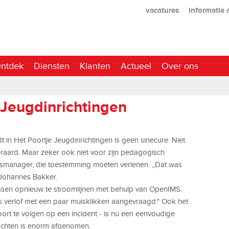
vacatures
informatie
ntdek
Diensten
Klanten
Actueel
Over ons
 Jeugdinrichtingen
 in Het Poortje Jeugdinrichtingen is geen sinecure. Niet
teraard. Maar zeker ook niet voor zijn pedagogisch
smanager, die toestemming moeten verlenen. ,,Dat was
 Johannes Bakker.
ssen opnieuw te stroomlijnen met behulp van OpenIMS.
is verlof met een paar muisklikken aangevraagd." Ook het
oort te volgen op een incident - is nu een eenvoudige
lachten is enorm afgenomen.