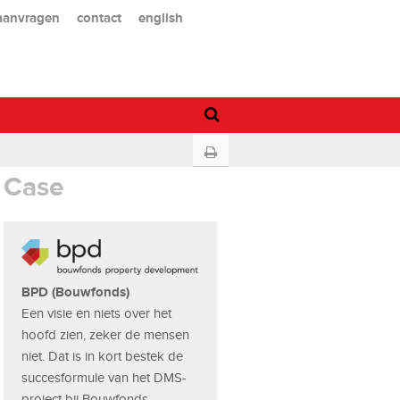
 aanvragen
contact
english
Case
BPD (Bouwfonds)
Een visie en niets over het
hoofd zien, zeker de mensen
niet. Dat is in kort bestek de
succesformule van het DMS-
project bij Bouwfonds.