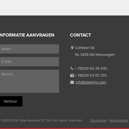
INFORMATIE AANVRAGEN
CONTACT
Coltbaan 4d
NL-3439 NG Nieuwegein
+ 31(0)30 60 35 640
+ 31(0)30 63 00 333
info@openims.com
 2001-2026 OpenSesame ICT B.V. All rights reserved
Disclaimer
|
Nieuwsfeed