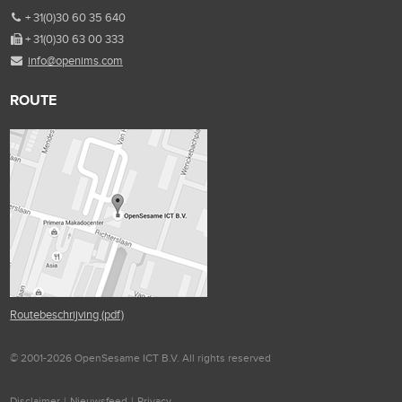
+ 31(0)30 60 35 640
+ 31(0)30 63 00 333
info@openims.com
ROUTE
Routebeschrijving (pdf)
© 2001-2026 OpenSesame ICT B.V. All rights reserved
Disclaimer
|
Nieuwsfeed
|
Privacy