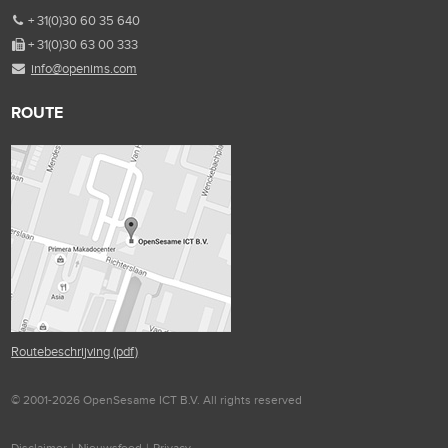
+ 31(0)30 60 35 640
+ 31(0)30 63 00 333
info@openims.com
ROUTE
Routebeschrijving (pdf)
© 2001-2026 OpenSesame ICT B.V. All rights reserved