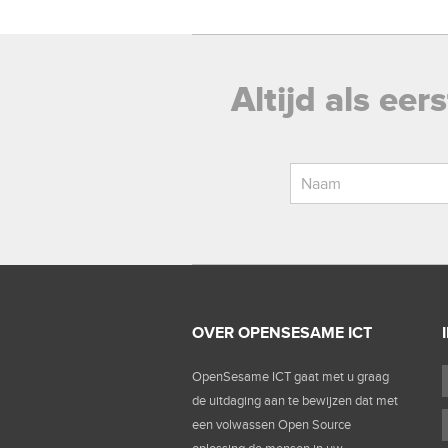
Altijd als ee
OVER OPENSESAME ICT
OpenSesame ICT gaat met u graag
de uitdaging aan te bewijzen dat met
een volwassen Open Source