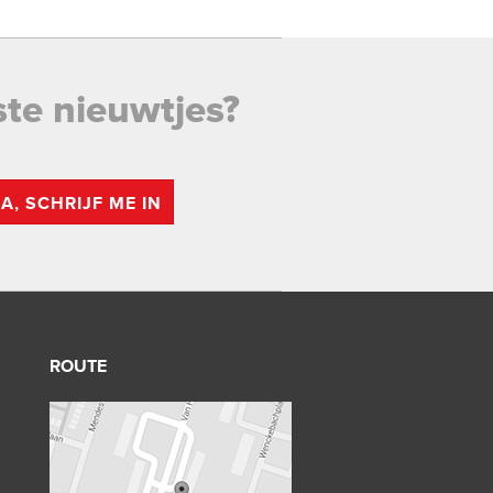
ste nieuwtjes?
JA, SCHRIJF ME IN
ROUTE