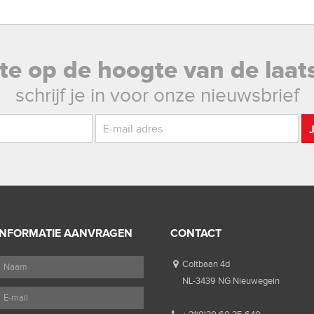
rste op de hoogte van de laat
schrijf je in voor onze nieuwsbrief
INFORMATIE AANVRAGEN
CONTACT
Coltbaan 4d
NL-3439 NG Nieuwegein