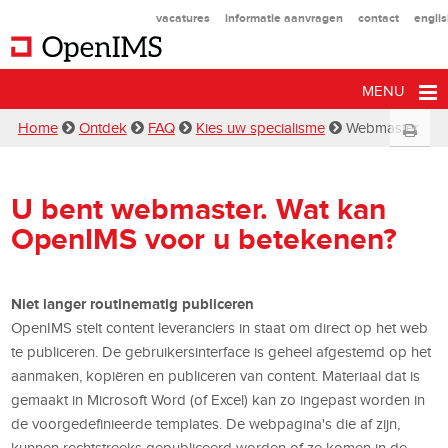
vacatures
informatie aanvragen
contact
engli
MENU
Home
Ontdek
FAQ
Kies uw specialisme
Webmaster
U bent webmaster. Wat kan
OpenIMS voor u betekenen?
Niet langer routinematig publiceren
OpenIMS stelt content leveranciers in staat om direct op het web
te publiceren. De gebruikersinterface is geheel afgestemd op het
aanmaken, kopiëren en publiceren van content. Materiaal dat is
gemaakt in Microsoft Word (of Excel) kan zo ingepast worden in
de voorgedefinieerde templates. De webpagina's die af zijn,
kunnen rechtstreeks gepubliceerd worden of ze komen in de