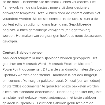
ze de door u beheerde site helemaal kunnen verknoeien. Het
framework van de site bestaat immers uit door designers
ontworpen templates. Deze kunnen door de content editors niet
veranderd worden. Als de site eenmaal in de lucht is, kunt u de
content editors rustig hun gang laten gaan. Gepubliceerde
pagina's kunnen gemakkelijk verwijderd (teruggetrokken)
worden. Het maken van vergissingen heeft dus nooit desastreuze
gevolgen.
Content Sjabloon beheer
Aan ieder template kunnen sjablonen worden gekoppeld. Het
gaat hier om Microsoft Word-, Microsoft Excel- en Microsoft
PowerPoint- documenten. Dit zijn de standaardformaten die door
OpenIMS worden ondersteund. Daarnaast is het ook mogelijk
om content afkomstig uit pakketen zoals Xmetal (een xml editor)
of StarOffice documenten te gebruiken (deze pakketen worden
alleen niet standaard ondersteund). Nadat de gebruiker het juiste
template heeft gekozen wordt automatisch het juiste sjabloon
geladen in OpenIMS. U kunt een sjabloon gebruiken om de