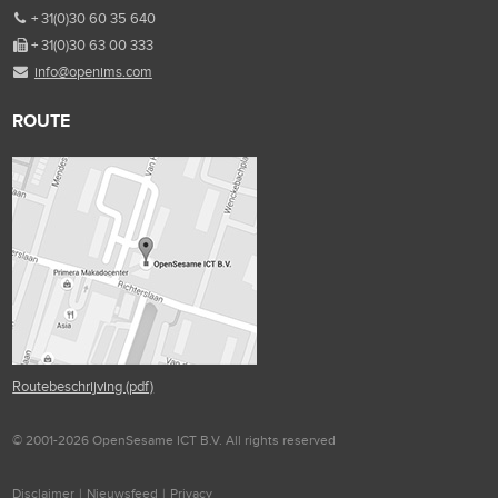
+ 31(0)30 60 35 640
+ 31(0)30 63 00 333
info@openims.com
ROUTE
Routebeschrijving (pdf)
© 2001-2026 OpenSesame ICT B.V. All rights reserved
Disclaimer
|
Nieuwsfeed
|
Privacy