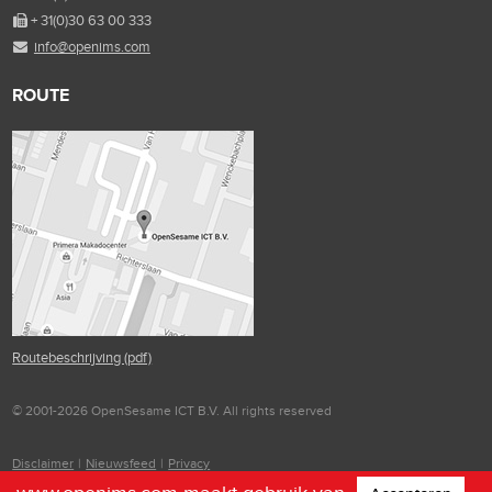
+ 31(0)30 63 00 333
info@openims.com
ROUTE
Routebeschrijving (pdf)
© 2001-2026 OpenSesame ICT B.V. All rights reserved
Disclaimer
|
Nieuwsfeed
|
Privacy