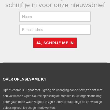
schrijf je in voor onze nieuwsbrief
JA, SCHRIJF ME IN
OVER OPENSESAME ICT
OpenSesame ICT gaat met u graag de uitdaging aan te bewijzen dat met
een volwassen Open Source oplossing de mensen in uw organisatie nog
beter gaan doen waar ze goed in zijn. Centraal staat altijd de eenvoudige
oplossing voor krachtige medewerkers.