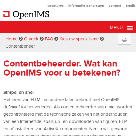
vacatures
informatie aanvragen
contact
engli
MENU
Home
Ontdek
FAQ
Kies uw specialisme
Contentbeheer
Contentbeheerder. Wat kan
OpenIMS voor u betekenen?
Simpel en snel
Het leren van HTML en andere talen behoort met OpenIMS
definitief tot het verleden. Als contentbeheerder wilt u niet worden
geconfronteerd met de technische zaken van het onderhouden
van een internetsite, zoals up- en downloaden van figuren, FTP-
en of installeren van ActiveX componenten. Nee, u wilt gewoon
content op eenvoudige wijze aanpassen en plaatsen met uw