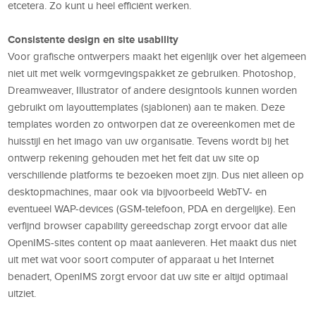
etcetera. Zo kunt u heel efficiënt werken.
Consistente design en site usability
Voor grafische ontwerpers maakt het eigenlijk over het algemeen
niet uit met welk vormgevingspakket ze gebruiken. Photoshop,
Dreamweaver, Illustrator of andere designtools kunnen worden
gebruikt om layouttemplates (sjablonen) aan te maken. Deze
templates worden zo ontworpen dat ze overeenkomen met de
huisstijl en het imago van uw organisatie. Tevens wordt bij het
ontwerp rekening gehouden met het feit dat uw site op
verschillende platforms te bezoeken moet zijn. Dus niet alleen op
desktopmachines, maar ook via bijvoorbeeld WebTV- en
eventueel WAP-devices (GSM-telefoon, PDA en dergelijke). Een
verfijnd browser capability gereedschap zorgt ervoor dat alle
OpenIMS-sites content op maat aanleveren. Het maakt dus niet
uit met wat voor soort computer of apparaat u het Internet
benadert, OpenIMS zorgt ervoor dat uw site er altijd optimaal
uitziet.