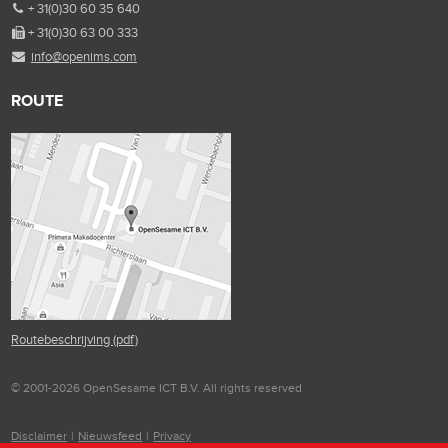
+ 31(0)30 60 35 640
+ 31(0)30 63 00 333
info@openims.com
ROUTE
Routebeschrijving (pdf)
© 2001-2026 OpenSesame ICT B.V. All rights reserved
Disclaimer
|
Nieuwsfeed
|
Privacy