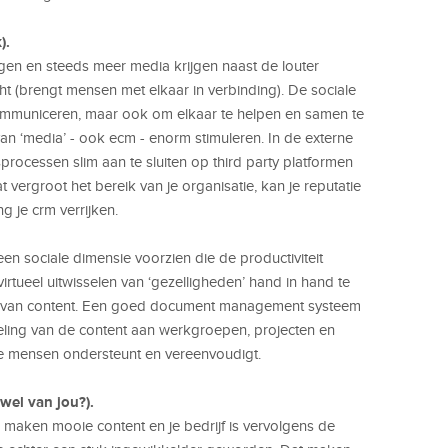
).
gen en steeds meer media krijgen naast de louter
cht (brengt mensen met elkaar in verbinding). De sociale
ommuniceren, maar ook om elkaar te helpen en samen te
van ‘media’ - ook ecm - enorm stimuleren. In de externe
rocessen slim aan te sluiten op third party platformen
 vergroot het bereik van je organisatie, kan je reputatie
 je crm verrijken.
en sociale dimensie voorzien die de productiviteit
irtueel uitwisselen van ‘gezelligheden’ hand in hand te
ken van content. Een goed document management systeem
peling van de content aan werkgroepen, projecten en
e mensen ondersteunt en vereenvoudigt.
wel van jou?).
n maken mooie content en je bedrijf is vervolgens de