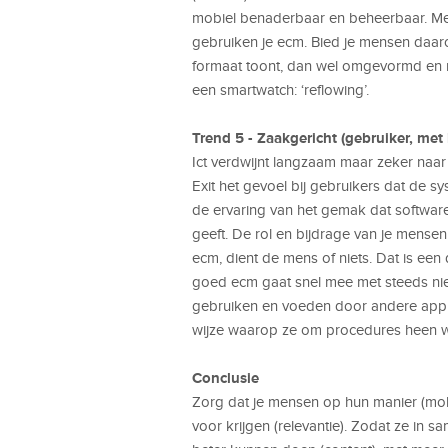
mobiel benaderbaar en beheerbaar. Me
gebruiken je ecm. Bied je mensen daa
formaat toont, dan wel omgevormd en met
een smartwatch: ‘reflowing’.
Trend 5 - Zaakgericht (gebruiker, met
Ict verdwijnt langzaam maar zeker naar
Exit het gevoel bij gebruikers dat de 
de ervaring van het gemak dat software
geeft. De rol en bijdrage van je mensen
ecm, dient de mens of niets. Dat is ee
goed ecm gaat snel mee met steeds nie
gebruiken en voeden door andere applic
wijze waarop ze om procedures heen 
Conclusie
Zorg dat je mensen op hun manier (mob
voor krijgen (relevantie). Zodat ze in 