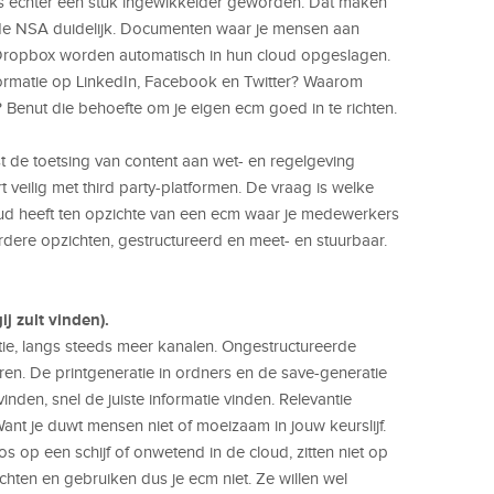
, is echter een stuk ingewikkelder geworden. Dat maken
 de NSA duidelijk. Documenten waar je mensen aan
 Dropbox worden automatisch in hun cloud opgeslagen.
nformatie op LinkedIn, Facebook en Twitter? Waarom
 Benut die behoefte om je eigen ecm goed in te richten.
de toetsing van content aan wet- en regelgeving
veilig met third party-platformen. De vraag is welke
d heeft ten opzichte van een ecm waar je medewerkers
eerdere opzichten, gestructureerd en meet- en stuurbaar.
ij zult vinden).
ie, langs steeds meer kanalen. Ongestructureerde
ren. De printgeneratie in ordners en de save-generatie
vinden, snel de juiste informatie vinden. Relevantie
Want je duwt mensen niet of moeizaam in jouw keurslijf.
op een schijf of onwetend in de cloud, zitten niet op
achten en gebruiken dus je ecm niet. Ze willen wel