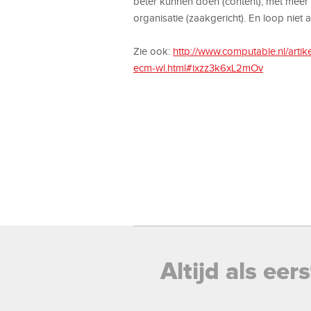
beter kunnen doen (content), met meer p
organisatie (zaakgericht). En loop niet
Zie ook:
http://www.computable.nl/arti
ecm-wl.html#ixzz3k6xL2mOv
Altijd als ee