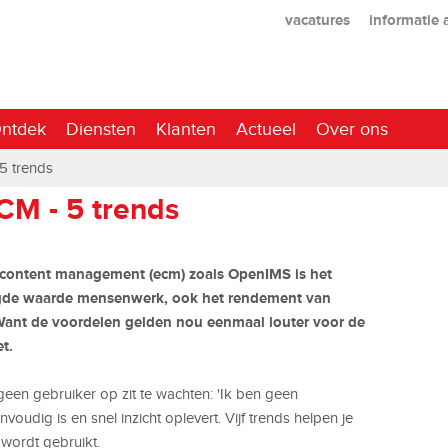
vacatures
informatie
ntdek
Diensten
Klanten
Actueel
Over ons
5 trends
M - 5 trends
e content management (ecm) zoals OpenIMS is het
voegde waarde mensenwerk, ook het rendement van
nt de voordelen gelden nou eenmaal louter voor de
t.
geen gebruiker op zit te wachten: 'Ik ben geen
nvoudig is en snel inzicht oplevert. Vijf trends helpen je
 wordt gebruikt.