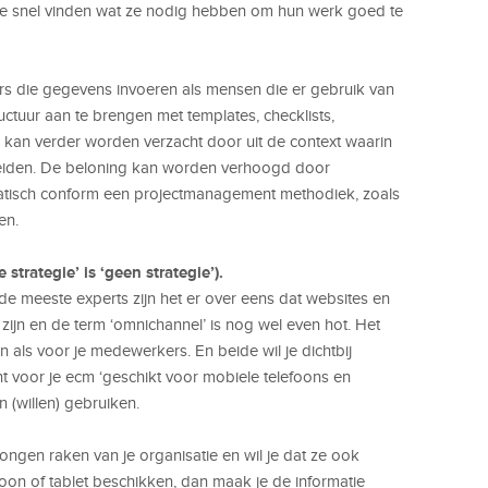
at ze snel vinden wat ze nodig hebben om hun werk goed te
 die gegevens invoeren als mensen die er gebruik van
ctuur aan te brengen met templates, checklists,
n kan verder worden verzacht door uit de context waarin
 leiden. De beloning kan worden verhoogd door
matisch conform een projectmanagement methodiek, zoals
en.
strategie’ is ‘geen strategie’).
, de meeste experts zijn het er over eens dat websites en
ijn en de term ‘omnichannel’ is nog wel even hot. Het
n als voor je medewerkers. En beide wil je dichtbij
 voor je ecm ‘geschikt voor mobiele telefoons en
 (willen) gebruiken.
ngen raken van je organisatie en wil je dat ze ook
foon of tablet beschikken, dan maak je de informatie