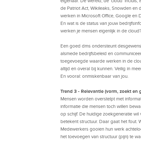
eigenaar. De wereld, de ‘cloud’ incluis
de Patriot Act, Wikileaks, Snowden en
werken in Microsoft Office, Google en
En wat is de status van jouw bedrijfsi
werken je mensen eigenlijk in de cloud?
Een goed dms ondersteunt desgewenst 
alsmede bedrijfsbeleid en communiceert 
toegevoegde waarde werken in de clou
altijd en overal bij kunnen. Veilig in m
En vooral: onmiskenbaar van jou.
Trend 3 - Relevantie (vorm, zoekt en g
Mensen worden overstelpt met informat
informatie die mensen toch willen bewa
op schijf. De huidige zoekgeneratie wil 
betekent structuur. Daar gaat het fout. 
Medewerkers gooien hun werk achteloos 
het toevoegen van structuur (pijn) te w