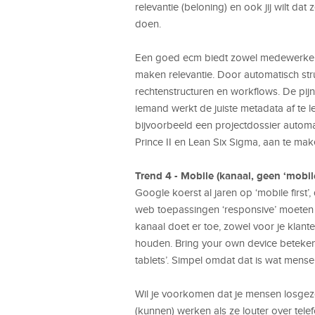
relevantie (beloning) en ook jij wilt d
doen.
Een goed ecm biedt zowel medewerkers
maken relevantie. Door automatisch stru
rechtenstructuren en workflows. De pij
iemand werkt de juiste metadata af te
bijvoorbeeld een projectdossier auto
Prince II en Lean Six Sigma, aan te mak
Trend 4 - Mobile (kanaal, geen ‘mobile 
Google koerst al jaren op ‘mobile first’
web toepassingen ‘responsive’ moeten z
kanaal doet er toe, zowel voor je klante
houden. Bring your own device betekent
tablets’. Simpel omdat dat is wat mensen
Wil je voorkomen dat je mensen losgezo
(kunnen) werken als ze louter over tele