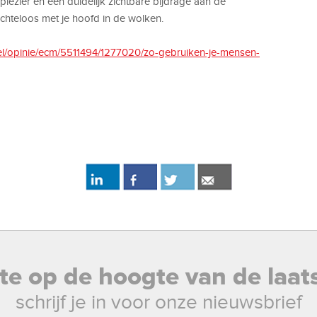
lezier en een duidelijk zichtbare bijdrage aan de
 achteloos met je hoofd in de wolken.
kel/opinie/ecm/5511494/1277020/zo-gebruiken-je-mensen-
rste op de hoogte van de laat
schrijf je in voor onze nieuwsbrief