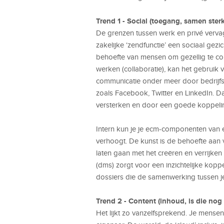
Trend 1 - Social (toegang, samen sterk
De grenzen tussen werk en privé verva
zakelijke ‘zendfunctie’ een sociaal gezi
behoefte van mensen om gezellig te c
werken (collaboratie), kan het gebruik 
communicatie onder meer door bedrijfsp
zoals Facebook, Twitter en LinkedIn. Dat
versterken en door een goede koppeling
Intern kun je je ecm-componenten van e
verhoogt. De kunst is de behoefte aan v
laten gaan met het creëren en verrij
(dms) zorgt voor een inzichtelijke kop
dossiers die de samenwerking tussen j
Trend 2 - Content (inhoud, is die nog 
Het lijkt zo vanzelfsprekend. Je mense