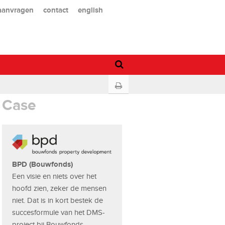
 aanvragen
contact
english
Case
BPD (Bouwfonds)
Een visie en niets over het
hoofd zien, zeker de mensen
niet. Dat is in kort bestek de
succesformule van het DMS-
project bij Bouwfonds.