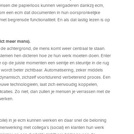
nsen die papierloos kunnen vergaderen dankzij ecm,
rom een ecm dat documenten in hun oorspronkelijke
 begrensde functionaliteit. En als dat lastig lezen is op
 ict meer mans).
 de achtergrond, de mens komt weer centraal te staan.
systemen hen dicteren hoe ze hun werk moeten doen. Enter
 op de juiste momenten een seintje en steuntje in de rug
 wordt beter zichtbaar. Automatisering, zeker middels
n dynamisch, zichzelf voortdurend verbeterend proces. Een
uwe technologieën, laat zich eenvoudig koppelen,
aties. Zo niet, dan zullen je mensen je verrassen met de
werken.
ile) in je ecm kunnen werken en daar snel de beloning
samenwerking met collega’s (social) en klanten hun werk