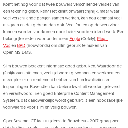
Komt het nog voor dat twee bouwers verschillende versies van
een tekening gebruiken? Het klinkt onwaarschijnlijk, maar waar
veel verschillende partijen samen werken, kan nou eenmaal veel
misgaan en dat gebeurt dan ook. Veel fouten op de werkvloer
kunnen worden voorkomen door beter voorbereidend werk. Een
belangrijke reden voor onder meer
Engie
(Cofely),
Plegt-
Vos
en
BPD
(Bouwfonds) om slim gebruik te maken van
OpenIMS DMS.
Slim bouwen betekent informatie goed gebruiken. Waardoor de
(faal)kosten afnemen, veel tijd wordt gewonnen en werknemers
meer plezier en rendement hebben van hun kwaliteiten en
inspanningen. Bovendien kan betere kwaliteit worden geleverd
en verantwoord. Een goed Enterprise Content Management
Systeem, dat daadwerkelijk wordt gebruikt, is een noodzakelijke
voorwaarde voor slim en veilig bouwen.
OpenSesame ICT laat u tijdens de Bouwbeurs 2017 graag zien
dat de slimste oplossing vaak een eenvoudige is. Uw mensen