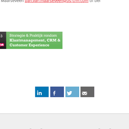
n Maarseveen
bart.van.maarseveen@os-crm.com
of bel