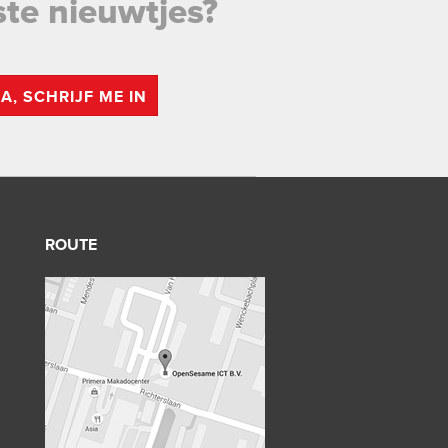
ste nieuwtjes?
JA, SCHRIJF ME IN
ROUTE