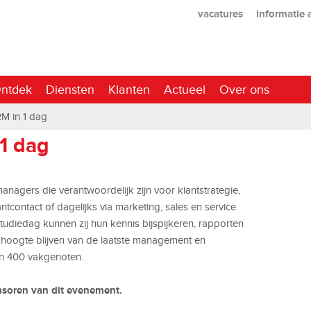
vacatures
informatie
ntdek
Diensten
Klanten
Actueel
Over ons
M in 1 dag
1 dag
anagers die verantwoordelijk zijn voor klantstrategie,
tcontact of dagelijks via marketing, sales en service
tudiedag kunnen zij hun kennis bijspijkeren, rapporten
 hoogte blijven van de laatste management en
an 400 vakgenoten.
nsoren van dit evenement.