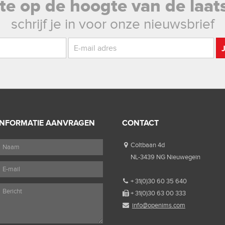
rste op de hoogte van de laat
schrijf je in voor onze nieuwsbrief
INFORMATIE AANVRAGEN
CONTACT
Coltbaan 4d
NL-3439 NG Nieuwegein
+ 31(0)30 60 35 640
+ 31(0)30 63 00 333
info@openims.com