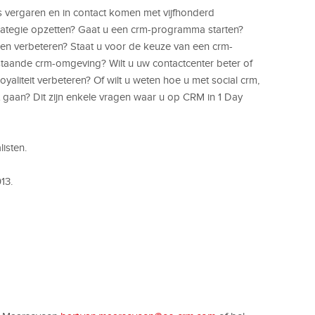
is vergaren en in contact komen met vijfhonderd
trategie opzetten? Gaat u een crm-programma starten?
sen verbeteren? Staat u voor de keuze van een crm-
staande crm-omgeving? Wilt u uw contactcenter beter of
yaliteit verbeteren? Of wilt u weten hoe u met social crm,
gaan? Dit zijn enkele vragen waar u op CRM in 1 Day
isten.
13.