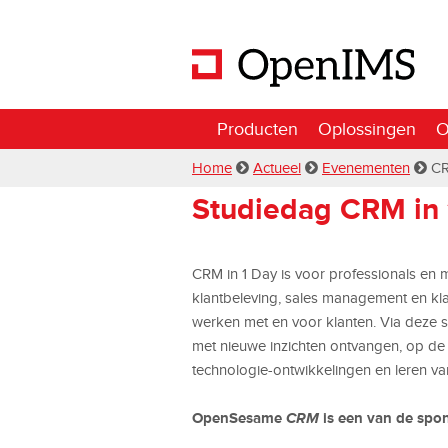
Producten
Oplossingen
O
Home
Actueel
Evenementen
CR
Studiedag CRM in 
CRM in 1 Day is voor professionals en m
klantbeleving, sales management en klan
werken met en voor klanten. Via deze s
met nieuwe inzichten ontvangen, op de
technologie-ontwikkelingen en leren v
OpenSesame
CRM
is een van de spo