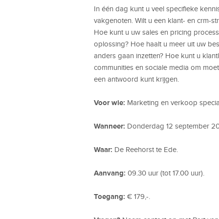
In één dag kunt u veel specifieke kenn
vakgenoten. Wilt u een klant- en crm-s
Hoe kunt u uw sales en pricing proces
oplossing? Hoe haalt u meer uit uw be
anders gaan inzetten? Hoe kunt u klantlo
communities en sociale media om moet 
een antwoord kunt krijgen.
Voor wie:
Marketing en verkoop special
Wanneer:
Donderdag 12 september 20
Waar:
De Reehorst te Ede.
Aanvang:
09.30 uur (tot 17.00 uur).
Toegang:
€ 179,-.