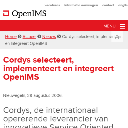
vacatures
informatie aanvragen
contact
engli
MENU
Home
Actueel
Nieuws
Cordys selecteert, implementeert
en integreert OpenIMS
Cordys selecteert,
implementeert en integreert
OpenIMS
Nieuwegein, 29 augustus 2006.
Cordys, de internationaal
opererende leverancier van
innovatieve Service Oriented