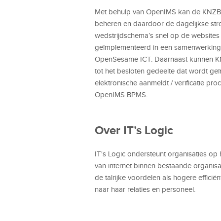
Met behulp van OpenIMS kan de KNZB 
beheren en daardoor de dagelijkse str
wedstrijdschema’s snel op de websites 
geïmplementeerd in een samenwerkingsv
OpenSesame ICT. Daarnaast kunnen KN
tot het besloten gedeelte dat wordt geï
elektronische aanmeldt / verificatie p
OpenIMS BPMS.
Over IT’s Logic
IT's Logic ondersteunt organisaties op h
van internet binnen bestaande organisa
de talrijke voordelen als hogere effici
naar haar relaties en personeel.