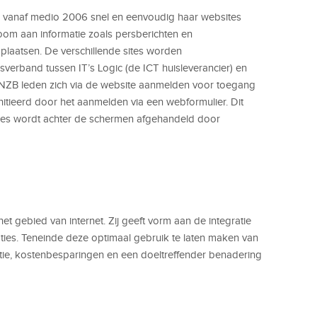
vanaf medio 2006 snel en eenvoudig haar websites
oom aan informatie zoals persberichten en
plaatsen. De verschillende sites worden
erband tussen IT’s Logic (de ICT huisleverancier) en
ZB leden zich via de website aanmelden voor toegang
nitieerd door het aanmelden via een webformulier. Dit
roces wordt achter de schermen afgehandeld door
et gebied van internet. Zij geeft vorm aan de integratie
ties. Teneinde deze optimaal gebruik te laten maken van
ëntie, kostenbesparingen en een doeltreffender benadering