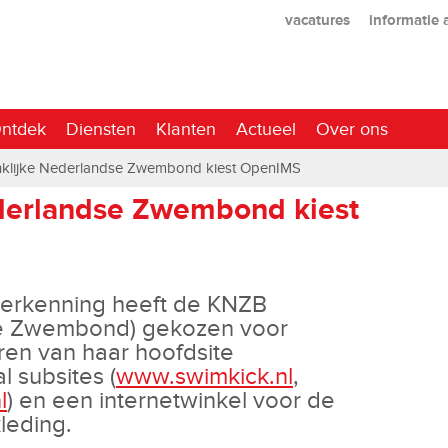
vacatures
informatie
ntdek
Diensten
Klanten
Actueel
Over ons
nklijke Nederlandse Zwembond kiest OpenIMS
derlandse Zwembond kiest
erkenning heeft de KNZB
se Zwembond) gekozen voor
en van haar hoofdsite
l subsites (
www.swimkick.nl
,
l
) en een internetwinkel voor de
leding.