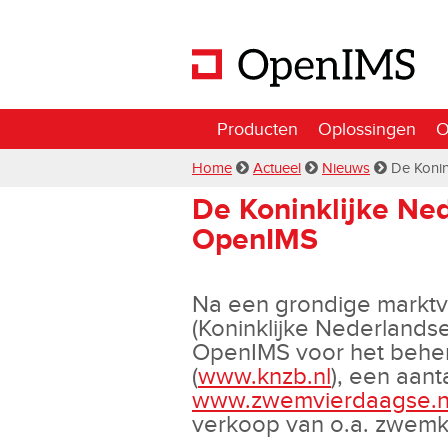
Producten
Oplossingen
O
Home
Actueel
Nieuws
De Koni
De Koninklijke Ne
OpenIMS
Na een grondige marktv
(Koninklijke Nederland
OpenIMS voor het beher
(
www.knzb.nl
), een aanta
www.zwemvierdaagse.n
verkoop van o.a. zwemk