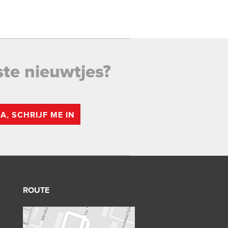
ste nieuwtjes?
JA, SCHRIJF ME IN
ROUTE