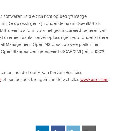
softwarehuis die zich richt op bedrijfsmatige
orm. De oplossingen zijn onder de naam OpenIMS als
MS is een platform voor het gestructureerd beheren van
kt over een aantal server oplossingen voor onder andere
mail Management. OpenIMS draait op vele platformen
 op Open Standaarden gebaseerd (SOAP/XML) en is 100%
pnemen met de heer E. van Korven (Business
m
of een bezoek brengen aan de websites
www.osict.com