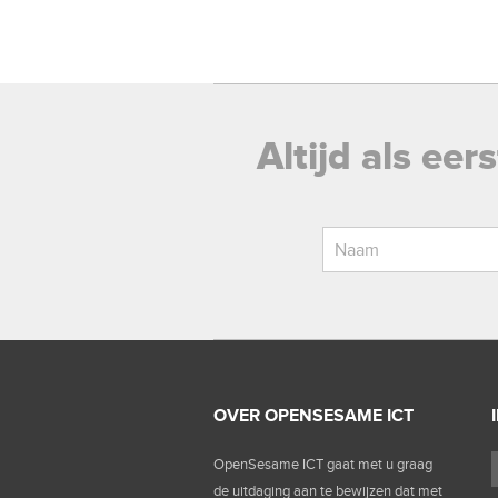
Altijd als ee
OVER OPENSESAME ICT
OpenSesame ICT gaat met u graag
de uitdaging aan te bewijzen dat met