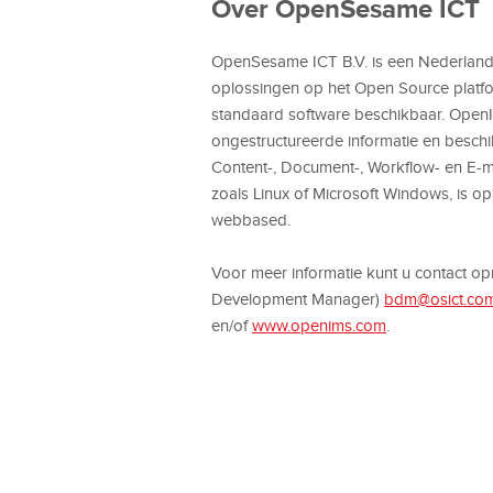
Over OpenSesame ICT
OpenSesame ICT B.V. is een Nederlands 
oplossingen op het Open Source platf
standaard software beschikbaar. OpenI
ongestructureerde informatie en beschi
Content-, Document-, Workflow- en E-
zoals Linux of Microsoft Windows, is
webbased.
Voor meer informatie kunt u contact o
Development Manager)
bdm@osict.co
en/of
www.openims.com
.