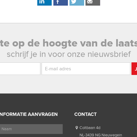
rste op de hoogte van de laat
schrijf je in voor onze nieuwsbrief
INFORMATIE AANVRAGEN
CONTACT
Coltbaan 4d
NL-3439 NG Nieuwegein