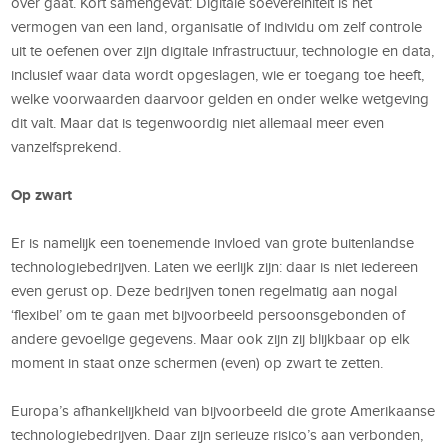
over gaat. Kort samengevat: Digitale soevereiniteit is het
vermogen van een land, organisatie of individu om zelf controle
uit te oefenen over zijn digitale infrastructuur, technologie en data,
inclusief waar data wordt opgeslagen, wie er toegang toe heeft,
welke voorwaarden daarvoor gelden en onder welke wetgeving
dit valt. Maar dat is tegenwoordig niet allemaal meer even
vanzelfsprekend.
Op zwart
Er is namelijk een toenemende invloed van grote buitenlandse
technologiebedrijven. Laten we eerlijk zijn: daar is niet iedereen
even gerust op. Deze bedrijven tonen regelmatig aan nogal
‘flexibel’ om te gaan met bijvoorbeeld persoonsgebonden of
andere gevoelige gegevens. Maar ook zijn zij blijkbaar op elk
moment in staat onze schermen (even) op zwart te zetten.
Europa’s afhankelijkheid van bijvoorbeeld die grote Amerikaanse
technologiebedrijven. Daar zijn serieuze risico’s aan verbonden,