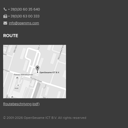
+ 31(0)30 60 35 640
+ 31(0)30 63 00 333
info@openims.com
ROUTE
Routebeschrijving (pdf)
© 2001-2026 OpenSesame ICT B.V. All rights reserved