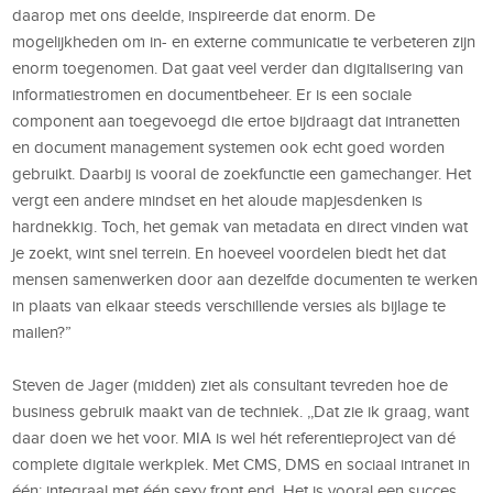
daarop met ons deelde, inspireerde dat enorm. De
mogelijkheden om in- en externe communicatie te verbeteren zijn
enorm toegenomen. Dat gaat veel verder dan digitalisering van
informatiestromen en documentbeheer. Er is een sociale
component aan toegevoegd die ertoe bijdraagt dat intranetten
en document management systemen ook echt goed worden
gebruikt. Daarbij is vooral de zoekfunctie een gamechanger. Het
vergt een andere mindset en het aloude mapjesdenken is
hardnekkig. Toch, het gemak van metadata en direct vinden wat
je zoekt, wint snel terrein. En hoeveel voordelen biedt het dat
mensen samenwerken door aan dezelfde documenten te werken
in plaats van elkaar steeds verschillende versies als bijlage te
mailen?”
Steven de Jager (midden) ziet als consultant tevreden hoe de
business gebruik maakt van de techniek. ,,Dat zie ik graag, want
daar doen we het voor. MIA is wel hét referentieproject van dé
complete digitale werkplek. Met CMS, DMS en sociaal intranet in
één; integraal met één sexy front end. Het is vooral een succes