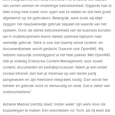
van samen werken en onderlinge betrokkenheid. Digipolis had al
heel vroeg heel zuiver voor ogen wat ze wilden en dat heel goed
afgestemd op de gebruikers. Belangrijk, want zoals wij altijd
zeggen: het daadwerkelijk gebruik bepaalt de waarde van het
systeem. Door de sterke betrokkenheid van de business konden
we in multidisciplinaire teams steeds optimaal bijsturen naar
werkelijk gebruik. Sterk is ook dat daarbij vanuit content- en
documentbeheer wordt gedacht. Daarom ook OpenIMS. Wij
hebben natuurlijk onderliggend al het hele pakket. Met OpenIMS
heb je volledig Enterprise Content Management, voor zowel
content, documenten en bedrijfsprocessen. Neem je een ander
sociaal intranet, dan ben je minimaal op een derde partij
aangewezen en zijn meerdere integraties nodig. Dan wordt het
beheer en gebruik nooit zo eenvoudig en strak. Dat is zeker wel
onderscheidend.”
Adnane Madraz (rechts) deed ‘onder water’ zijn werk door de
koppelingen te maken. Een bescheiden rol. Toch, als hij leest dat