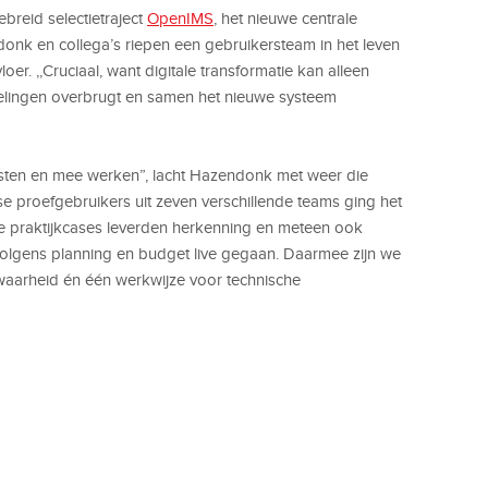
breid selectietraject
OpenIMS
, het nieuwe centrale
 en collega’s riepen een gebruikersteam in het leven
oer. ,,Cruciaal, want digitale transformatie kan alleen
delingen overbrugt en samen het nieuwe systeem
 testen en mee werken”, lacht Hazendonk met weer die
erse proefgebruikers uit zeven verschillende teams ging het
e praktijkcases leverden herkenning en meteen ook
e volgens planning en budget live gegaan. Daarmee zijn we
n waarheid én één werkwijze voor technische