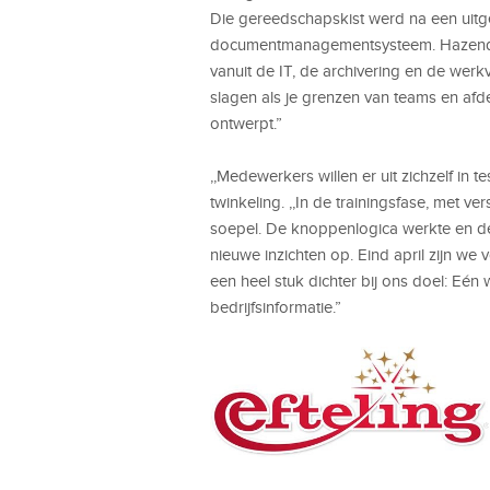
Die gereedschapskist werd na een uitge
documentmanagementsysteem. Hazendonk
vanuit de IT, de archivering en de werkvl
slagen als je grenzen van teams en af
ontwerpt.”
,,Medewerkers willen er uit zichzelf in
twinkeling. ,,In de trainingsfase, met v
soepel. De knoppenlogica werkte en d
nieuwe inzichten op. Eind april zijn w
een heel stuk dichter bij ons doel: Eé
bedrijfsinformatie.”