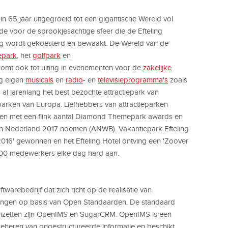
 in 65 jaar uitgegroeid tot een gigantische Wereld vol
 voor de sprookjesachtige sfeer die de Efteling
g wordt gekoesterd en bewaakt. De Wereld van de
iepark
, het
golfpark
en
omt ook tot uiting in evenementen voor de
zakelijke
ng eigen
musicals
en
radio
- en
televisieprogramma's
zoals
al jarenlang het best bezochte attractiepark van
arken van Europa. Liefhebbers van attractieparken
ren met een flink aantal Diamond Themepark awards en
 van Nederland 2017 noemen (ANWB). Vakantiepark Efteling
016' gewonnen en het Efteling Hotel ontving een 'Zoover
00 medewerkers elke dag hard aan.
arebedrijf dat zich richt op de realisatie van
ssingen op basis van Open Standaarden. De standaard
 inzetten zijn OpenIMS en SugarCRM. OpenIMS is een
eheren van ongestructureerde informatie en beschikt