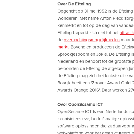
Over De Efteling
Opgericht op 31 mei 1952 is de Efteling
Wonderen. Met name Anton Pieck zorgde
kenmerkt en tot op de dag van vandaa
Efteling beperkt zich niet tot het
attract
de
overnachtingsmogelijkheden
maar k
markt
. Bovendien produceert de Efteli
Sprookjesboom en Jokie. De Efteling is 
Nederland en behoort tot de grootste p
beloonden de Efteling de afgelopen ja
de Efteling mag zich het leukste uitje
Bosrijk heeft een 'Zoover Award Gold 2
Awards Orange 2016'. Daar werken 27
Over OpenSesame ICT
OpenSesame ICT is een Nederlands softw
kennisintensieve, bedrijfsmatige oplo
software oplossingen die zij daarvoor
web-platform voor het gestructureerd b