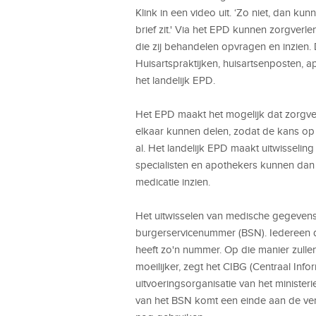
Klink in een video uit. ‘Zo niet, dan ku
brief zit.' Via het EPD kunnen zorgverl
die zij behandelen opvragen en inzien.
Huisartspraktijken, huisartsenposten, a
het landelijk EPD.
Het EPD maakt het mogelijk dat zorgv
elkaar kunnen delen, zodat de kans op m
al. Het landelijk EPD maakt uitwisselin
specialisten en apothekers kunnen dan
medicatie inzien.
Het uitwisselen van medische gegevens 
burgerservicenummer (BSN). Iedereen d
heeft zo'n nummer. Op die manier zull
moeilijker, zegt het CIBG (Centraal In
uitvoeringsorganisatie van het minister
van het BSN komt een einde aan de ve