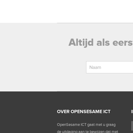
Altijd als ee
OVER OPENSESAME ICT
OpenSesame ICT gaat met u graag
de uitdaging aan te bewijzen dat met