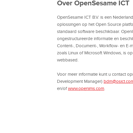
Over OpenSesame ICT
OpenSesame ICT B.V. is een Nederlands 
oplossingen op het Open Source platf
standaard software beschikbaar. OpenI
ongestructureerde informatie en beschi
Content-, Document-, Workflow- en E-
zoals Linux of Microsoft Windows, is
webbased.
Voor meer informatie kunt u contact o
Development Manager)
bdm@osict.co
en/of
www.openims.com
.