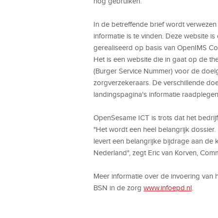
nog gebruiken.
In de betreffende brief wordt verweze
informatie is te vinden. Deze website 
gerealiseerd op basis van OpenIMS C
Het is een website die in gaat op de t
(Burger Service Nummer) voor de doelgr
zorgverzekeraars. De verschillende d
landingspagina's informatie raadplegen
OpenSesame ICT is trots dat het bedri
"Het wordt een heel belangrijk dossier.
levert een belangrijke bijdrage aan de 
Nederland", zegt Eric van Korven, Com
Meer informatie over de invoering van h
BSN in de zorg
www.infoepd.nl
.