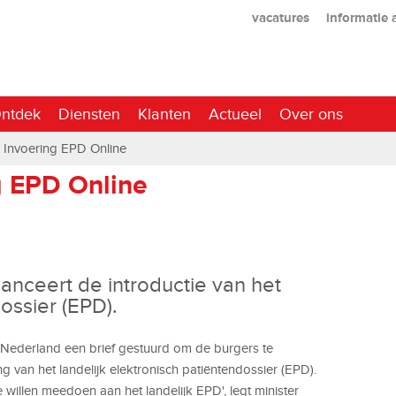
vacatures
informatie
ntdek
Diensten
Klanten
Actueel
Over ons
 Invoering EPD Online
g EPD Online
anceert de introductie van het
ossier (EPD).
in Nederland een brief gestuurd om de burgers te
g van het landelijk elektronisch patiëntendossier (EPD).
willen meedoen aan het landelijk EPD', legt minister