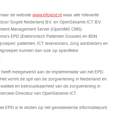
n naar de website
www.infoepd.nl
waar alle relevante
is door Sogeti Nederland B.V. en OpenSesame ICT B.V.
ontent Management Server (OpenIMS CMS).
hema's EPD (Elektronisch Patiënten Dossier) en BSN
oepen: patiënten, ICT leveranciers, zorg aanbieders en
oelgroepen kunnen dan ook op specifieke
.
jf heeft meegewerkt aan de implementatie van het EPD.
 Het vormt de spil van de zorgverlening in Nederland en
kwaliteit en betrouwbaarheid van de zorgverlening in
mercieel Directeur van OpenSesame ICT.
et EPD is te vinden op het gerealiseerde informatiepunt