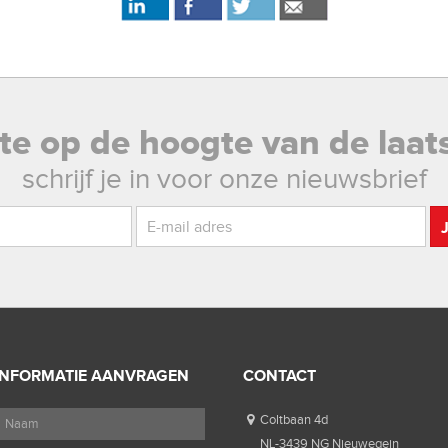
rste op de hoogte van de laat
schrijf je in voor onze nieuwsbrief
INFORMATIE AANVRAGEN
CONTACT
Coltbaan 4d
NL-3439 NG Nieuwegein