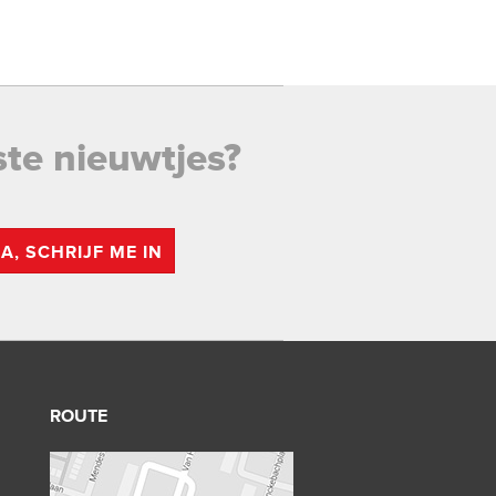
ste nieuwtjes?
JA, SCHRIJF ME IN
ROUTE