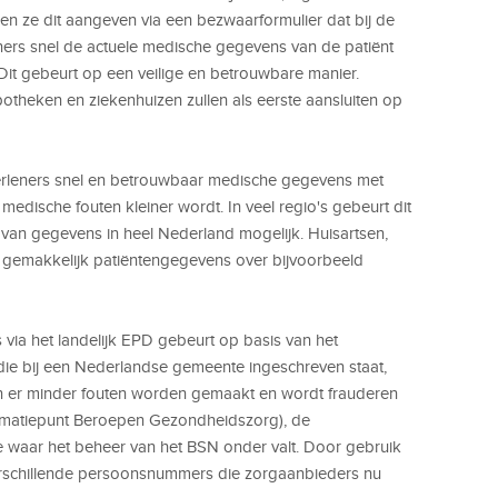
nnen ze dit aangeven via een bezwaarformulier dat bij de
eners snel de actuele medische gegevens van de patiënt
 Dit gebeurt op een veilige en betrouwbare manier.
potheken en ziekenhuizen zullen als eerste aansluiten op
erleners snel en betrouwbaar medische gegevens met
edische fouten kleiner wordt. In veel regio's gebeurt dit
g van gegevens in heel Nederland mogelijk. Huisartsen,
 gemakkelijk patiëntengegevens over bijvoorbeeld
via het landelijk EPD gebeurt op basis van het
ie bij een Nederlandse gemeente ingeschreven staat,
en er minder fouten worden gemaakt en wordt frauderen
formatiepunt Beroepen Gezondheidszorg), de
ie waar het beheer van het BSN onder valt. Door gebruik
rschillende persoonsnummers die zorgaanbieders nu