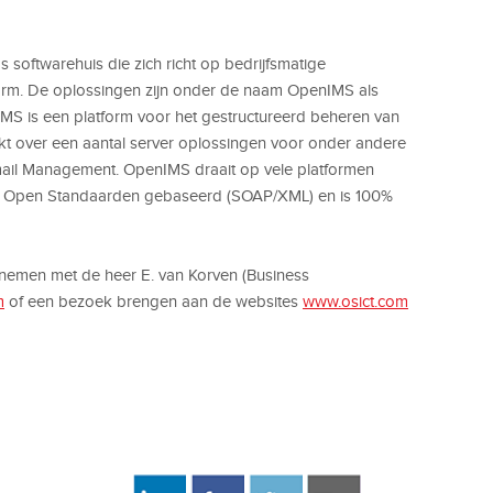
softwarehuis die zich richt op bedrijfsmatige
orm. De oplossingen zijn onder de naam OpenIMS als
MS is een platform voor het gestructureerd beheren van
kt over een aantal server oplossingen voor onder andere
mail Management. OpenIMS draait op vele platformen
 op Open Standaarden gebaseerd (SOAP/XML) en is 100%
pnemen met de heer E. van Korven (Business
m
of een bezoek brengen aan de websites
www.osict.com