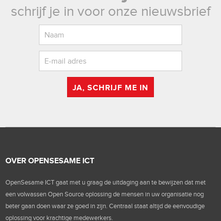
schrijf je in voor onze nieuwsbrief
JA, SCHRIJF ME IN
OVER OPENSESAME ICT
OpenSesame ICT gaat met u graag de uitdaging aan te bewijzen dat met
een volwassen Open Source oplossing de mensen in uw organisatie nog
beter gaan doen waar ze goed in zijn. Centraal staat altijd de eenvoudige
oplossing voor krachtige medewerkers.