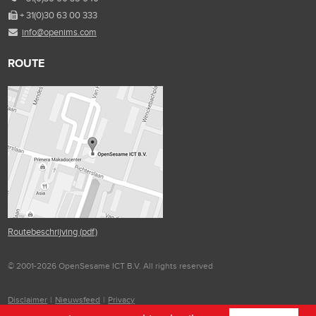
+ 31(0)30 63 00 333
info@openims.com
ROUTE
Routebeschrijving (pdf)
© 2001-2026 OpenSesame ICT B.V. All rights reserved
Disclaimer
|
Nieuwsfeed
|
Privacy