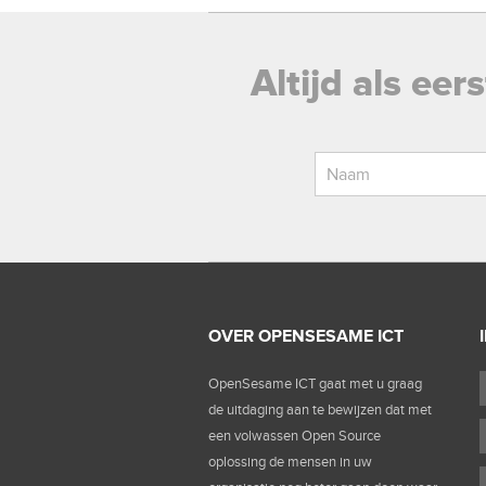
Altijd als ee
OVER OPENSESAME ICT
OpenSesame ICT gaat met u graag
de uitdaging aan te bewijzen dat met
een volwassen Open Source
oplossing de mensen in uw