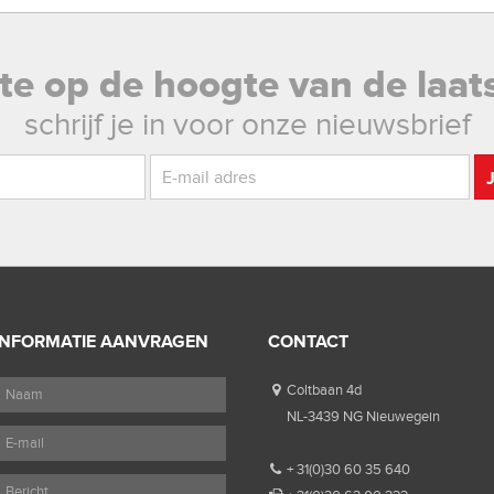
rste op de hoogte van de laat
schrijf je in voor onze nieuwsbrief
INFORMATIE AANVRAGEN
CONTACT
Coltbaan 4d
NL-3439 NG Nieuwegein
+ 31(0)30 60 35 640