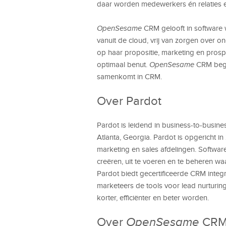
daar worden medewerkers én relaties e
OpenSesame
CRM gelooft in software wa
vanuit de cloud, vrij van zorgen over o
op haar propositie, marketing en pros
optimaal benut.
OpenSesame
CRM begel
samenkomt in CRM.
Over Pardot
Pardot is leidend in business-to-busin
Atlanta, Georgia. Pardot is opgericht i
marketing en sales afdelingen. Softwa
creëren, uit te voeren en te beheren waa
Pardot biedt gecertificeerde CRM integ
marketeers de tools voor lead nurturin
korter, efficiënter en beter worden.
Over
OpenSesame
CR