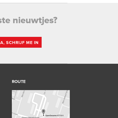
ste nieuwtjes?
JA, SCHRIJF ME IN
ROUTE