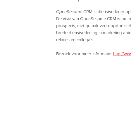
OpenSesame
CRM is dienstverlener op
De visie van OpenSesame CRM is om met
prospects, met gemak verkoopdoelstel
brede dienstverlening in marketing aut
relaties en collega's.
Bezoek voor meer informatie:
http://w