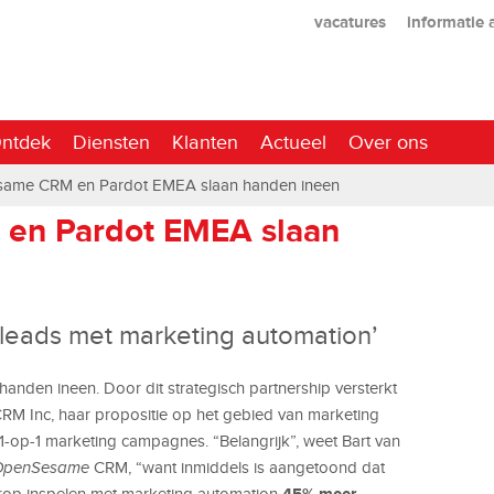
vacatures
informatie
ntdek
Diensten
Klanten
Actueel
Over ons
ame CRM en Pardot EMEA slaan handen ineen
en Pardot EMEA slaan
leads met marketing automation’
nden ineen. Door dit strategisch partnership versterkt
M Inc, haar propositie op het gebied van marketing
1-op-1 marketing campagnes. “Belangrijk”, weet Bart van
OpenSesame
CRM, “want inmiddels is aangetoond dat
45% meer
rop inspelen met marketing automation