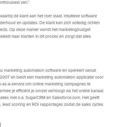
nthousiast van.”
arbij de klant aan het roer staat. Intuïtieve software
nderhoud en updates. De klant kan zich volledig richten
pects. Op deze manier wordt het marketingbudget
eidt haar klanten in dit proces en zorgt dat alles
ess marketing automation software en opereert vanuit
n 2007 en biedt een marketing automation applicatie voor
re-as-a-service om online marketing campagnes te
rmee je efficiënt je omzet verhoogt via het online kanaal.
raties met o.a. SugarCRM en Salesforce.com. Het geeft
g, lead scoring en ROI rapportages zodat de sales cycles
M