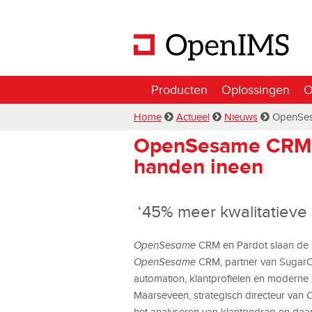
Producten
Oplossingen
O
Home
Actueel
Nieuws
OpenSes
OpenSesame CRM 
handen ineen
‘45% meer kwalitatieve 
OpenSesame
CRM en Pardot slaan de ha
OpenSesame
CRM, partner van SugarCR
automation, klantprofielen en moderne 
Maarseveen, strategisch directeur van
het analyseren van klantgedrag en daa