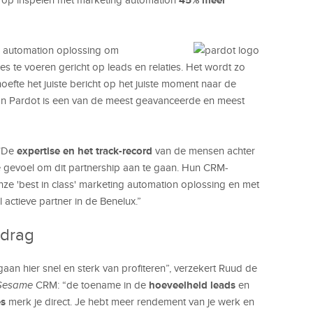
g automation oplossing om
 te voeren gericht op leads en relaties. Het wordt zo
efte het juiste bericht op het juiste moment naar de
van Pardot is een van de meest geavanceerde en meest
expertise en het track-record
 "De
van de mensen achter
 gevoel om dit partnership aan te gaan. Hun CRM-
ze 'best in class' marketing automation oplossing en met
tieve partner in de Benelux.”
edrag
aan hier snel en sterk van profiteren”, verzekert Ruud de
hoeveelheid leads
Sesame
CRM: “de toename in de
en
es
merk je direct. Je hebt meer rendement van je werk en