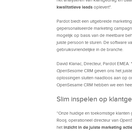
kwalitatieve leads
oplevert".
Pardot biedt een uitgebreide marketin
gepersonaliseerde marketing campagnes
mogelijk op basis van de meetbare beho
juiste persoon te sturen. De software 
gebruiksvriendelijke in de branche.
David Klanac, Directeur, Pardot EMEA:
OpenSesame
CRM geven ons het juiste
oplossingen sluiten naadloos aan op on
OpenSesame CRM hebben we een heel ac
Slim inspelen op klantg
“Onze huidige en toekomstige klanten g
Rooij, operationeel directeur van
Open
inzicht in de juiste marketing acti
het