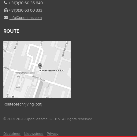
+ 31(0)30 60 35 640
+ 31(0)30 63 00 333
info@openims.com
ROUTE
Routebeschrijving (pdf)
© 2001-2026 OpenSesame ICT B.V. All rights reserved
Disclaimer
|
Nieuwsfeed
|
Privacy