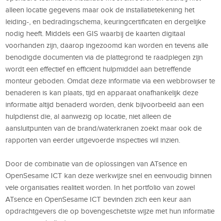
alleen locatie gegevens maar ook de installatietekening het
leiding-, en bedradingschema, keuringcertificaten en dergelijke
nodig heeft. Middels een GIS waarbij de kaarten digitaal
voorhanden zijn, daarop ingezoomd kan worden en tevens alle
benodigde documenten via de plattegrond te raadplegen zijn
wordt een effectief en efficiënt hulpmiddel aan betreffende
monteur geboden. Omdat deze informatie via een webbrowser te
benaderen is kan plaats, tijd en apparaat onafhankelijk deze
informatie altijd benaderd worden, denk bijvoorbeeld aan een
hulpdienst die, al aanwezig op locatie, niet alleen de
aansluitpunten van de brand/waterkranen zoekt maar ook de
rapporten van eerder uitgevoerde inspecties wil inzien.
Door de combinatie van de oplossingen van ATsence en
OpenSesame ICT kan deze werkwijze snel en eenvoudig binnen
vele organisaties realiteit worden. In het portfolio van zowel
ATsence en OpenSesame ICT bevinden zich een keur aan
opdrachtgevers die op bovengeschetste wijze met hun informatie