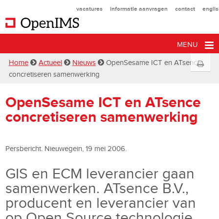
vacatures
informatie aanvragen
contact
engli
MENU
Home
Actueel
Nieuws
OpenSesame ICT en ATsence
concretiseren samenwerking
OpenSesame ICT en ATsence
concretiseren samenwerking
Persbericht. Nieuwegein, 19 mei 2006.
GIS en ECM leverancier gaan
samenwerken. ATsence B.V.,
producent en leverancier van
op Open Source technologie