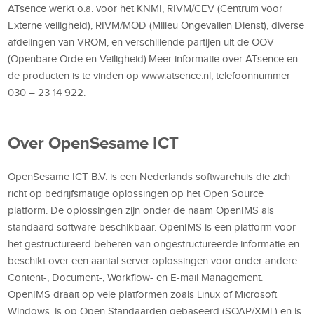
ATsence werkt o.a. voor het KNMI, RIVM/CEV (Centrum voor
Externe veiligheid), RIVM/MOD (Milieu Ongevallen Dienst), diverse
afdelingen van VROM, en verschillende partijen uit de OOV
(Openbare Orde en Veiligheid).Meer informatie over ATsence en
de producten is te vinden op www.atsence.nl, telefoonnummer
030 – 23 14 922.
Over OpenSesame ICT
OpenSesame ICT B.V. is een Nederlands softwarehuis die zich
richt op bedrijfsmatige oplossingen op het Open Source
platform. De oplossingen zijn onder de naam OpenIMS als
standaard software beschikbaar. OpenIMS is een platform voor
het gestructureerd beheren van ongestructureerde informatie en
beschikt over een aantal server oplossingen voor onder andere
Content-, Document-, Workflow- en E-mail Management.
OpenIMS draait op vele platformen zoals Linux of Microsoft
Windows, is op Open Standaarden gebaseerd (SOAP/XML) en is