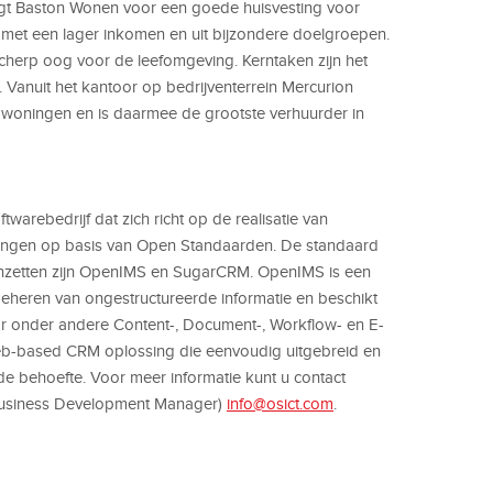
gt Baston Wonen voor een goede huisvesting voor
 met een lager inkomen en uit bijzondere doelgroepen.
herp oog voor de leefomgeving. Kerntaken zijn het
anuit het kantoor op bedrijventerrein Mercurion
 woningen en is daarmee de grootste verhuurder in
arebedrijf dat zich richt op de realisatie van
ssingen op basis van Open Standaarden. De standaard
 inzetten zijn OpenIMS en SugarCRM. OpenIMS is een
eheren van ongestructureerde informatie en beschikt
or onder andere Content-, Document-, Workflow- en E-
b-based CRM oplossing die eenvoudig uitgebreid en
e behoefte. Voor meer informatie kunt u contact
Business Development Manager)
info@osict.com
.