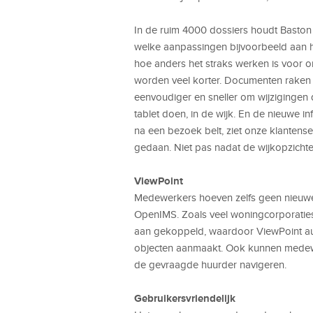
In de ruim 4000 dossiers houdt Baston
welke aanpassingen bijvoorbeeld aan hu
hoe anders het straks werken is voor on
worden veel korter. Documenten raken n
eenvoudiger en sneller om wijzigingen
tablet doen, in de wijk. En de nieuwe i
na een bezoek belt, ziet onze klantense
gedaan. Niet pas nadat de wijkopzichter
ViewPoint
Medewerkers hoeven zelfs geen nieuwe
OpenIMS. Zoals veel woningcorporatie
aan gekoppeld, waardoor ViewPoint au
objecten aanmaakt. Ook kunnen medewer
de gevraagde huurder navigeren.
Gebruikersvriendelijk