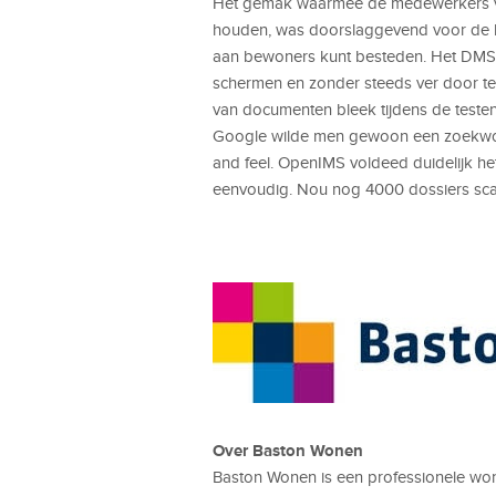
Het gemak waarmee de medewerkers va
houden, was doorslaggevend voor de keu
aan bewoners kunt besteden. Het DMS m
schermen en zonder steeds ver door te
van documenten bleek tijdens de teste
Google wilde men gewoon een zoekwoor
and feel. OpenIMS voldeed duidelijk het
eenvoudig. Nou nog 4000 dossiers sc
Over Baston Wonen
Baston Wonen is een professionele wo