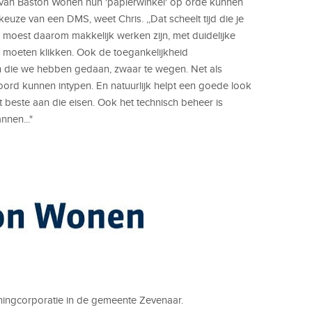
n Baston Wonen hun 'papierwinkel' op orde kunnen
ze van een DMS, weet Chris. ,,Dat scheelt tijd die je
oest daarom makkelijk werken zijn, met duidelijke
 moeten klikken. Ook de toegankelijkheid
n die we hebben gedaan, zwaar te wegen. Net als
d kunnen intypen. En natuurlijk helpt een goede look
 beste aan die eisen. Ook het technisch beheer is
annen..."
ningcorporatie in de gemeente Zevenaar.