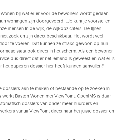
 Wonen bij wat er er voor de bewoners wordt gedaan,
n woningen zijn doorgevoerd. ,,Je kunt je voorstellen
ze mensen in de wijk, de wijkopzichters. De lijnen
iet zoek en zijn direct beschikbaar. Het wordt veel
 door te voeren. Dat kunnen ze straks gewoon op hun
nformatie staat ook direct in het scherm. Als een bewoner
rvice dus direct dat er net iemand is geweest en wat er is
 het papieren dossier hier heeft kunnen aanvullen."
 dossiers aan te maken of bestaande op te zoeken in
s werkt Baston Wonen met ViewPoint. OpenIMS is daar
tomatisch dossiers van onder meer huurders en
kers vanuit ViewPoint direct naar het juiste dossier en