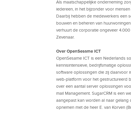
Als maatschappelijke onderneming zor
iedereen, in het bijzonder voor mensen
Daarbij hebben de medewerkers een sc
bouwen en beheren van huurwoningen. V
verhuurt de corporatie ongeveer 4.000
Zevenaar.
Over OpenSesame ICT
OpenSesame ICT is een Nederlands softw
kennisintensieve, bedrijfsmatige oplo
software oplossingen die zij daarvoor
web-platform voor het gestructureerd b
over een aantal server oplossingen vo
mail Management. SugarCRM is een we
aangepast kan worden al naar gelang d
opnemen met de heer E. van Korven (