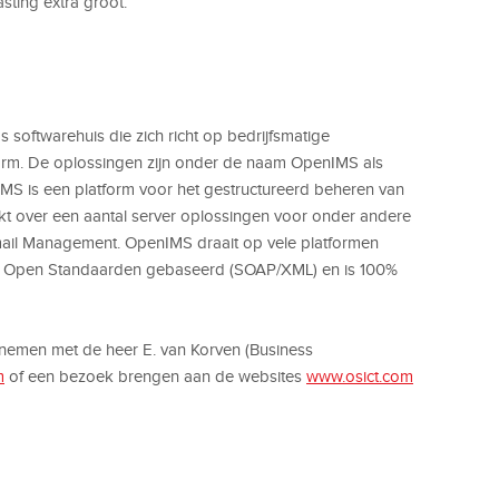
asting extra groot.
softwarehuis die zich richt op bedrijfsmatige
orm. De oplossingen zijn onder de naam OpenIMS als
MS is een platform voor het gestructureerd beheren van
kt over een aantal server oplossingen voor onder andere
mail Management. OpenIMS draait op vele platformen
 op Open Standaarden gebaseerd (SOAP/XML) en is 100%
pnemen met de heer E. van Korven (Business
m
of een bezoek brengen aan de websites
www.osict.com