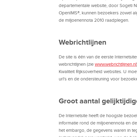
departementale website, door Sogeti 
OpenIMS®, kunnen bezoekers zowel alg
de miljoenennota 2010 raadplegen.
Webrichtlijnen
De site is één van de eerste Internetsi
webrichtlijnen (zie
www.webrichtlijnen.nl
Kwaliteit Rijksoverheid websites. U moe
url's en de ondersteuning voor bezoeke
Groot aantal gelijktijdi
De Internetsite heeft de hoogste bezoe
informatie rond de miljoenennota en de
het embargo, de gegevens waren in tege