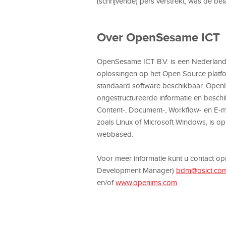
(schrijvende) pers verstrekt, was de bel
Over OpenSesame ICT
OpenSesame ICT B.V. is een Nederlands 
oplossingen op het Open Source platf
standaard software beschikbaar. OpenI
ongestructureerde informatie en beschi
Content-, Document-, Workflow- en E-
zoals Linux of Microsoft Windows, is
webbased.
Voor meer informatie kunt u contact o
Development Manager)
bdm@osict.co
en/of
www.openims.com
.