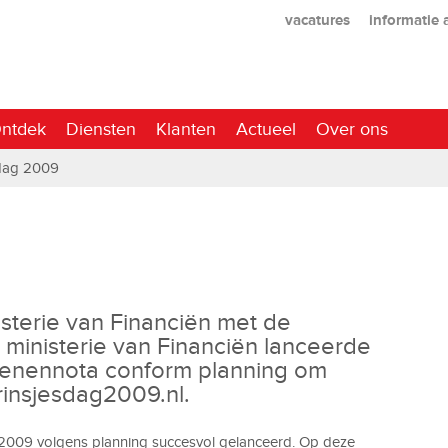
vacatures
informatie
ntdek
Diensten
Klanten
Actueel
Over ons
sdag 2009
sterie van Financiën met de
 ministerie van Financiën lanceerde
oenennota conform planning om
prinsjesdag2009.nl.
 2009 volgens planning succesvol gelanceerd. Op deze