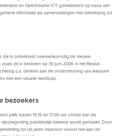
Nederland en OpenSeame ICT gerealiseerd op basis van
emene informatie als samenvattingen met betrekking tot
tes die is ontwikkeld overeenkomstig de nieuwe
) zoals dit is besloten op 30 juni 2006 in het Besluit
t hierbij o.a. denken aan de ondersteuning van leesbare
rs met een visuele handicap.
ge bezoekers
kers piek tussen 15.15 en 17.00 uur omdat dan de
 rijksbegroting publiekelijk bekend wordt gemaakt. Door
nstelling tot de jaren daarvoor vooraf niet aan de