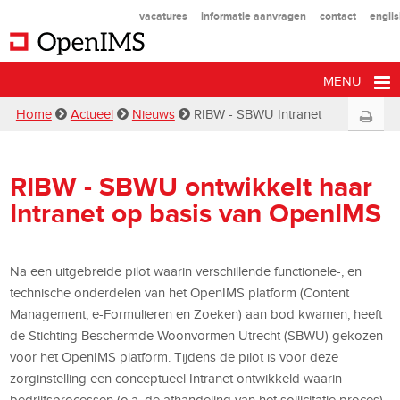
vacatures
informatie aanvragen
contact
engli
MENU
Home
Actueel
Nieuws
RIBW - SBWU Intranet
RIBW - SBWU ontwikkelt haar
Intranet op basis van OpenIMS
Na een uitgebreide pilot waarin verschillende functionele-, en
technische onderdelen van het OpenIMS platform (Content
Management, e-Formulieren en Zoeken) aan bod kwamen, heeft
de Stichting Beschermde Woonvormen Utrecht (SBWU) gekozen
voor het OpenIMS platform. Tijdens de pilot is voor deze
zorginstelling een conceptueel Intranet ontwikkeld waarin
bedrijfsprocessen (o.a. de afhandeling van het sollicitatie proces),