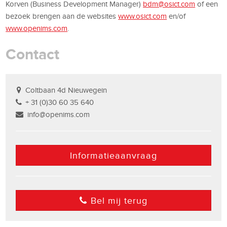
Korven (Business Development Manager)
bdm@osict.com
of een
bezoek brengen aan de websites
www.osict.com
en/of
www.openims.com
.
Contact
Coltbaan 4d Nieuwegein
+ 31 (0)30 60 35 640
info@openims.com
Informatieaanvraag
Bel mij terug