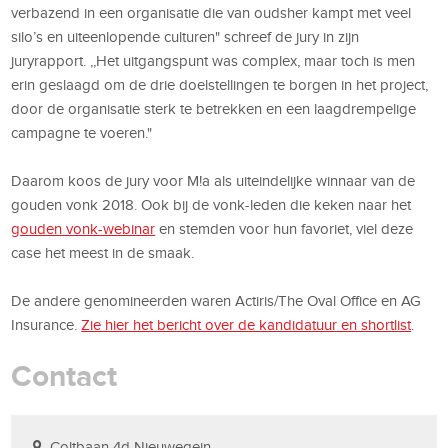
verbazend in een organisatie die van oudsher kampt met veel
silo’s en uiteenlopende culturen" schreef de jury in zijn
juryrapport. ,,Het uitgangspunt was complex, maar toch is men
erin geslaagd om de drie doelstellingen te borgen in het project,
door de organisatie sterk te betrekken en een laagdrempelige
campagne te voeren."
Daarom koos de jury voor M!a als uiteindelijke winnaar van de
gouden vonk 2018. Ook bij de vonk-leden die keken naar het
gouden vonk-webinar
en stemden voor hun favoriet, viel deze
case het meest in de smaak.
De andere genomineerden waren Actiris/The Oval Office en AG
Insurance.
Zie hier het bericht over de kandidatuur en shortlist
.
Contact
Coltbaan 4d Nieuwegein