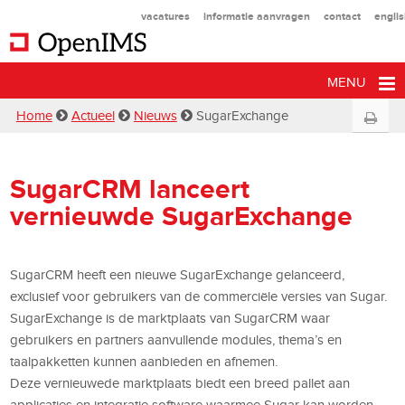
vacatures
informatie aanvragen
contact
engli
MENU
Home
Actueel
Nieuws
SugarExchange
SugarCRM lanceert
vernieuwde SugarExchange
SugarCRM heeft een nieuwe SugarExchange gelanceerd,
exclusief voor gebruikers van de commerciële versies van Sugar.
SugarExchange is de marktplaats van SugarCRM waar
gebruikers en partners aanvullende modules, thema’s en
taalpakketten kunnen aanbieden en afnemen.
Deze vernieuwede marktplaats biedt een breed pallet aan
applicaties en integratie software waarmee Sugar kan worden