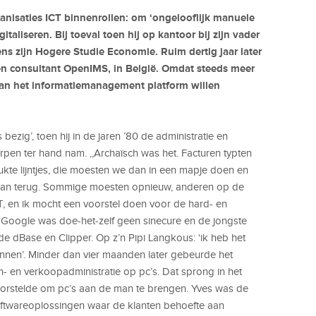
ganisaties ICT binnenrollen: om ‘ongelooflijk manuele
italiseren. Bij toeval toen hij op kantoor bij zijn vader
ns zijn Hogere Studie Economie. Ruim dertig jaar later
en consultant OpenIMS, in België. Omdat steeds meer
t van het informatiemanagement platform willen
bezig’, toen hij in de jaren ’80 de administratie en
werpen ter hand nam. ,,Archaïsch was het. Facturen typten
kte lijntjes, die moesten we dan in een mapje doen en
dan terug. Sommige moesten opnieuw, anderen op de
IT, en ik mocht een voorstel doen voor de hard- en
en Google was doe-het-zelf geen sinecure en de jongste
ide dBase en Clipper. Op z’n Pipi Langkous: ‘ik heb het
unnen’. Minder dan vier maanden later gebeurde het
n- en verkoopadministratie op pc’s. Dat sprong in het
worstelde om pc’s aan de man te brengen. Yves was de
softwareoplossingen waar de klanten behoefte aan