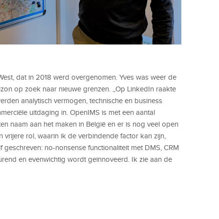
 West, dat in 2018 werd overgenomen. Yves was weer de
izon op zoek naar nieuwe grenzen. ,,Op LinkedIn raakte
rden analytisch vermogen, technische en business
merciële uitdaging in. OpenIMS is met een aantal
en naam aan het maken in België en er is nog veel open
 vrijere rol, waarin ik de verbindende factor kan zijn,
ijf geschreven: no-nonsense functionaliteit met DMS, CRM
urend en evenwichtig wordt geïnnoveerd. Ik zie aan de