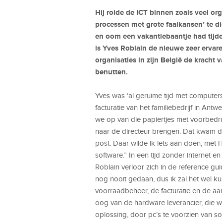
Hij rolde de ICT binnen zoals veel or
processen met grote faalkansen’ te dig
en oom een vakantiebaantje had tijde
is Yves Roblain de nieuwe zeer ervar
organisaties in zijn België de krach
benutten.
Yves was ‘al geruime tijd met computers 
facturatie van het familiebedrijf in Ant
we op van die papiertjes met voorbedru
naar de directeur brengen. Dat kwam 
post. Daar wilde ik iets aan doen, met 
software.” In een tijd zonder internet 
Roblain verloor zich in de reference gu
nog nooit gedaan, dus ik zal het wel k
voorraadbeheer, de facturatie en de aa
oog van de hardware leverancier, die 
oplossing, door pc’s te voorzien van 