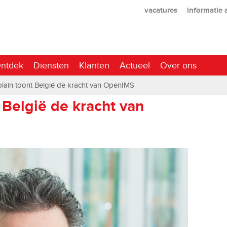
vacatures
informatie
ntdek
Diensten
Klanten
Actueel
Over ons
lain toont België de kracht van OpenIMS
 België de kracht van