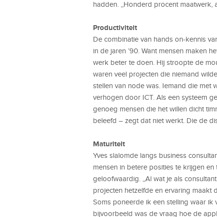
hadden. ,,Honderd procent maatwerk, a
Productiviteit
De combinatie van hands on-kennis va
in de jaren ’90. Want mensen maken het
werk beter te doen. Hij stroopte de mou
waren veel projecten die niemand wilde
stellen van node was. Iemand die met we
verhogen door ICT. Als een systeem ge
genoeg mensen die het willen dicht ti
beleefd – zegt dat niet werkt. Die de d
Maturiteit
Yves slalomde langs business consulta
mensen in betere posities te krijgen en
geloofwaardig. ,,Al wat je als consultan
projecten hetzelfde en ervaring maakt da
Soms poneerde ik een stelling waar ik 
bijvoorbeeld was de vraag hoe de appl