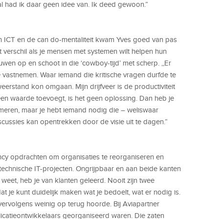
l had ik daar geen idee van. Ik deed gewoon.”
n ICT en de can do-mentaliteit kwam Yves goed van pas
 verschil als je mensen met systemen wilt helpen hun
wen op en schoot in die ‘cowboy-tijd’ met scherp. ,,Er
 vastnemen. Waar iemand die kritische vragen durfde te
erstand kon omgaan. Mijn drijfveer is de productiviteit
en waarde toevoegt, is het geen oplossing. Dan heb je
mmeren, maar je hebt iemand nodig die – weliswaar
iscussies kan opentrekken door de visie uit te dagen.”
ncy opdrachten om organisaties te reorganiseren en
 technische IT-projecten. Ongrijpbaar en aan beide kanten
t weet, heb je van klanten geleerd. Nooit zijn twee
t je kunt duidelijk maken wat je bedoelt, wat er nodig is.
vervolgens weinig op terug hoorde. Bij Aviapartner
icatieontwikkelaars georganiseerd waren. Die zaten