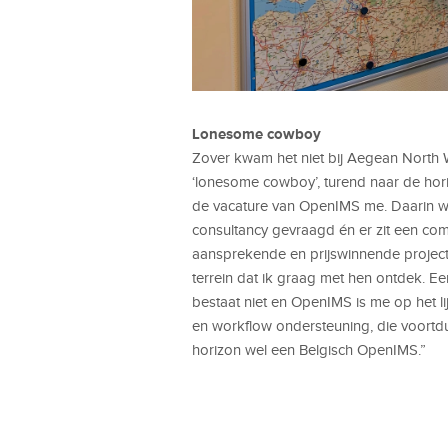
Lonesome cowboy
Zover kwam het niet bij Aegean North
‘lonesome cowboy’, turend naar de hor
de vacature van OpenIMS me. Daarin we
consultancy gevraagd én er zit een com
aansprekende en prijswinnende project
terrein dat ik graag met hen ontdek. Een
bestaat niet en OpenIMS is me op het l
en workflow ondersteuning, die voortd
horizon wel een Belgisch OpenIMS.”