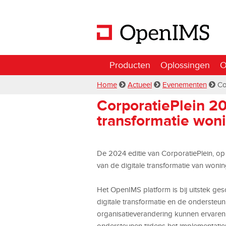
Producten
Oplossingen
O
Home
Actueel
Evenementen
Co
CorporatiePlein 20
transformatie won
De 2024 editie van CorporatiePlein, op 
van de digitale transformatie van woni
Het OpenIMS platform is bij uitstek ge
digitale transformatie en de ondersteun
organisatieverandering kunnen ervar
ondersteunen tijdens het implementatie