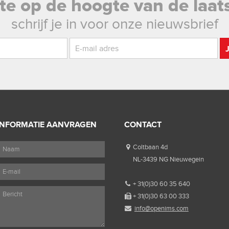
rste op de hoogte van de laat
schrijf je in voor onze nieuwsbrief
INFORMATIE AANVRAGEN
CONTACT
Coltbaan 4d
NL-3439 NG Nieuwegein
+ 31(0)30 60 35 640
+ 31(0)30 63 00 333
info@openims.com