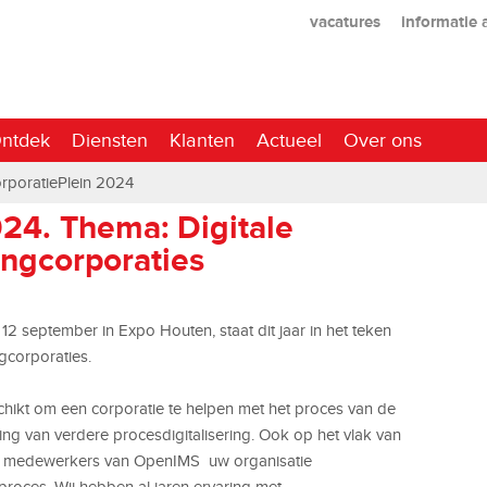
vacatures
informatie
ntdek
Diensten
Klanten
Actueel
Over ons
rporatiePlein 2024
24. Thema: Digitale
ingcorporaties
12 september in Expo Houten, staat dit jaar in het teken
ngcorporaties.
schikt om een corporatie te helpen met het proces van de
ing van verdere procesdigitalisering. Ook op het vlak van
en medewerkers van OpenIMS uw organisatie
proces. Wij hebben al jaren ervaring met