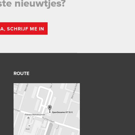
ste nieuwtjes?
JA, SCHRIJF ME IN
ROUTE