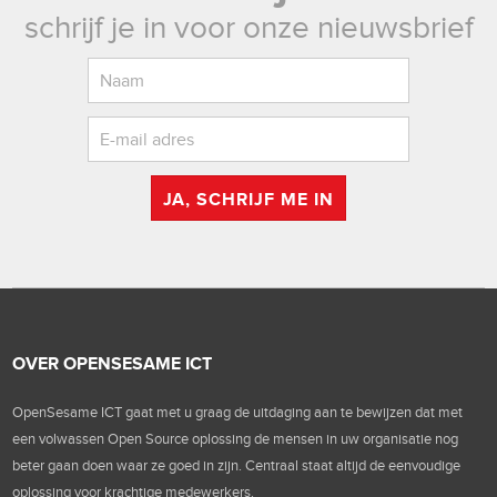
schrijf je in voor onze nieuwsbrief
JA, SCHRIJF ME IN
OVER OPENSESAME ICT
OpenSesame ICT gaat met u graag de uitdaging aan te bewijzen dat met
een volwassen Open Source oplossing de mensen in uw organisatie nog
beter gaan doen waar ze goed in zijn. Centraal staat altijd de eenvoudige
oplossing voor krachtige medewerkers.