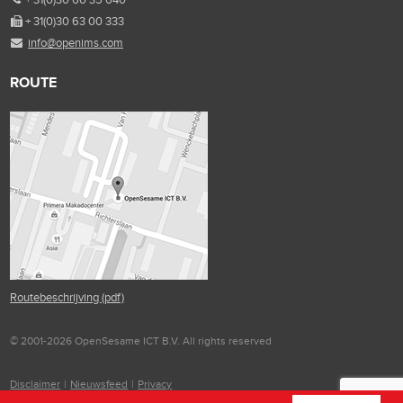
+ 31(0)30 63 00 333
info@openims.com
ROUTE
Routebeschrijving (pdf)
© 2001-2026 OpenSesame ICT B.V. All rights reserved
Disclaimer
|
Nieuwsfeed
|
Privacy