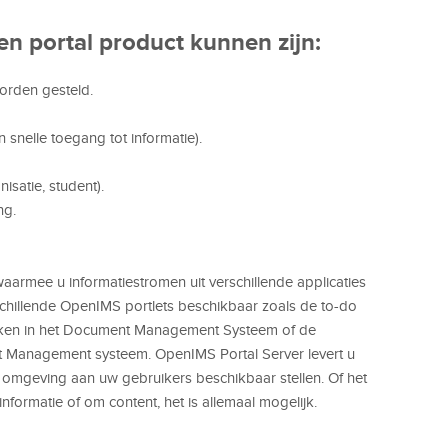
n portal product kunnen zijn:
orden gesteld.
snelle toegang tot informatie).
satie, student).
ng.
aarmee u informatiestromen uit verschillende applicaties
rschillende OpenIMS portlets beschikbaar zoals de to-do
 zoeken in het Document Management Systeem of de
t Management systeem. OpenIMS Portal Server levert u
omgeving aan uw gebruikers beschikbaar stellen. Of het
nformatie of om content, het is allemaal mogelijk.