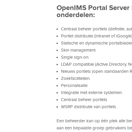
OpenIMS Portal Server 
onderdelen:
Centraal beheer portlets (definitie, auto
Portlet distributie (Intranet of iGoogle)
Statische en dynamische portalblade
Skin management.
Single sign-on.
LDAP compatible (Active Directory, N
Nieuws portlets (open standaarden 
Zoekfaciliteiten.
Personalisatie.
Integratie met externe systemen.
Centraal beheer portlets
WSRP distributie van portlets
Een beheerder kan op één plek alle bes
aan een bepaalde groep gebruikers bes