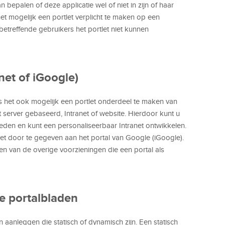
n bepalen of deze applicatie wel of niet in zijn of haar
et mogelijk een portlet verplicht te maken op een
betreffende gebruikers het portlet niet kunnen
anet of iGoogle)
s het ook mogelijk een portlet onderdeel te maken van
rver gebaseerd, Intranet of website. Hierdoor kunt u
eden en kunt een personaliseerbaar Intranet ontwikkelen.
let door te gegeven aan het portal van Google (iGoogle).
 van de overige voorzieningen die een portal als
e portalbladen
aanleggen die statisch of dynamisch zijn. Een statisch