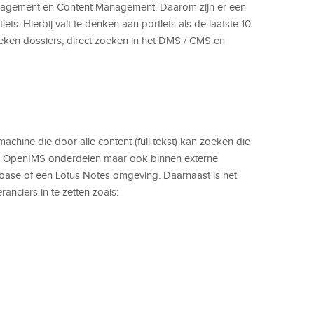
gement en Content Management. Daarom zijn er een
s. Hierbij valt te denken aan portlets als de laatste 10
eken dossiers, direct zoeken in het DMS / CMS en
hine die door alle content (full tekst) kan zoeken die
nde OpenIMS onderdelen maar ook binnen externe
abase of een Lotus Notes omgeving. Daarnaast is het
nciers in te zetten zoals: