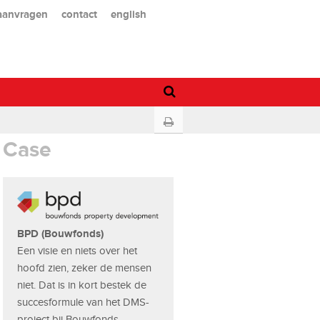
 aanvragen
contact
english
Case
BPD (Bouwfonds)
Een visie en niets over het
hoofd zien, zeker de mensen
niet. Dat is in kort bestek de
succesformule van het DMS-
project bij Bouwfonds.