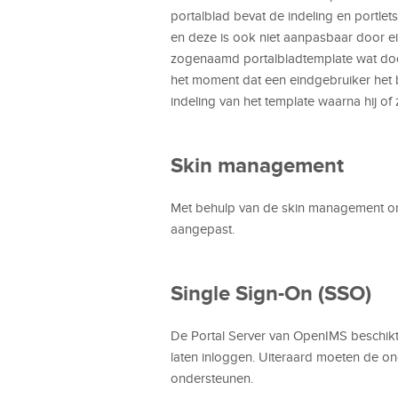
portalblad bevat de indeling en portlet
en deze is ook niet aanpasbaar door e
zogenaamd portalbladtemplate wat doo
het moment dat een eindgebruiker het b
indeling van het template waarna hij of
Skin management
Met behulp van de skin management o
aangepast.
Single Sign-On (SSO)
De Portal Server van OpenIMS beschikt
laten inloggen. Uiteraard moeten de on
ondersteunen.