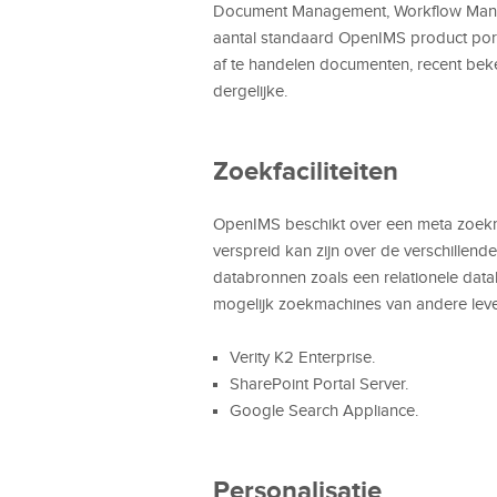
Document Management, Workflow Mana
aantal standaard OpenIMS product portlet
af te handelen documenten, recent bek
dergelijke.
Zoekfaciliteiten
OpenIMS beschikt over een meta zoekmac
verspreid kan zijn over de verschille
databronnen zoals een relationele dat
mogelijk zoekmachines van andere levera
Verity K2 Enterprise.
SharePoint Portal Server.
Google Search Appliance.
Personalisatie