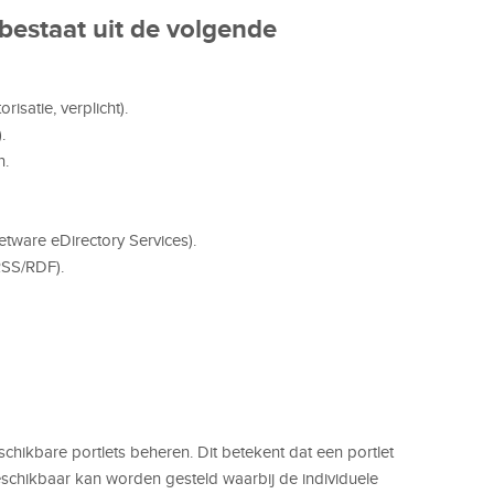
bestaat uit de volgende
risatie, verplicht).
.
n.
etware eDirectory Services).
RSS/RDF).
chikbare portlets beheren. Dit betekent dat een portlet
chikbaar kan worden gesteld waarbij de individuele