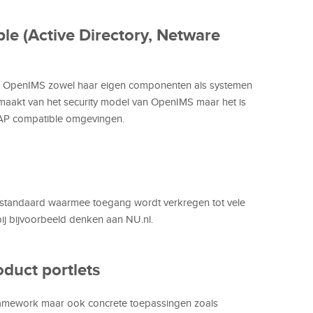
e (Active Directory, Netware
it OpenIMS zowel haar eigen componenten als systemen
aakt van het security model van OpenIMS maar het is
DAP compatible omgevingen.
standaard waarmee toegang wordt verkregen tot vele
ij bijvoorbeeld denken aan NU.nl.
duct portlets
framework maar ook concrete toepassingen zoals