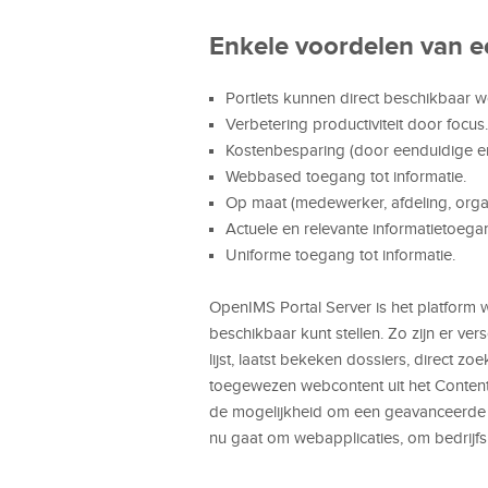
Enkele voordelen van ee
Portlets kunnen direct beschikbaar w
Verbetering productiviteit door focus.
Kostenbesparing (door eenduidige en 
Webbased toegang tot informatie.
Op maat (medewerker, afdeling, organi
Actuele en relevante informatietoega
Uniforme toegang tot informatie.
OpenIMS Portal Server is het platform w
beschikbaar kunt stellen. Zo zijn er ve
lijst, laatst bekeken dossiers, direct
toegewezen webcontent uit het Conten
de mogelijkheid om een geavanceerde 
nu gaat om webapplicaties, om bedrijfsi