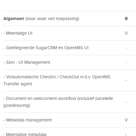
Algemeen
B
(daar waar van toepassing)
- Meertalige UI
V
- Geïntegreerde SugarCRM en OpenIMS UI
-
- Skin - UI Management
-
- Volautomatische CheckIn / CheckOut m.b.v. OpenIMS
-
Transfer agent
- Document en webcontent workflow (inclusief parallelle
-
goedkeuring)
- Metadata management
V
- Meertalige metadata
-