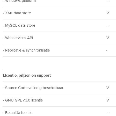
- Windows platform
-
- XML data store
V
- MySQL data store
-
- Webservices API
V
- Replicatie & synchronisatie
-
Licentie, prijzen en support
- Source Code volledig beschikbaar
V
- GNU GPL v.3.0 licentie
V
- Betaalde licentie
-