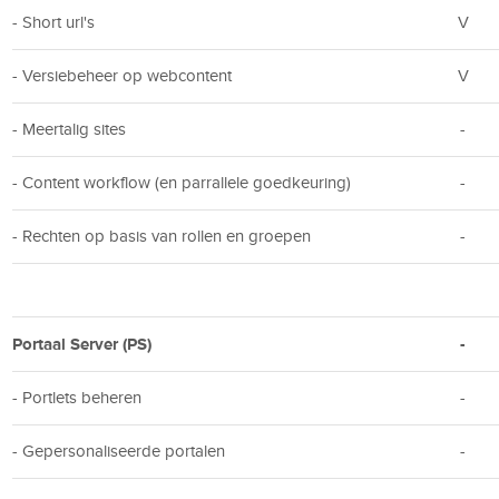
- Short url's
V
- Versiebeheer op webcontent
V
- Meertalig sites
-
- Content workflow (en parrallele goedkeuring)
-
- Rechten op basis van rollen en groepen
-
Portaal Server (PS)
-
- Portlets beheren
-
- Gepersonaliseerde portalen
-