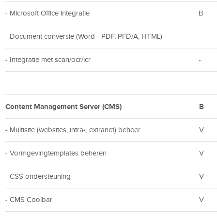
- Microsoft Office integratie
B
- Document conversie (Word - PDF, PFD/A, HTML)
-
- Integratie met scan/ocr/icr
-
Content Management Server (CMS)
B
- Multisite (websites, intra-, extranet) beheer
V
- Vormgevingtemplates beheren
V
- CSS ondersteuning
V
- CMS Coolbar
V