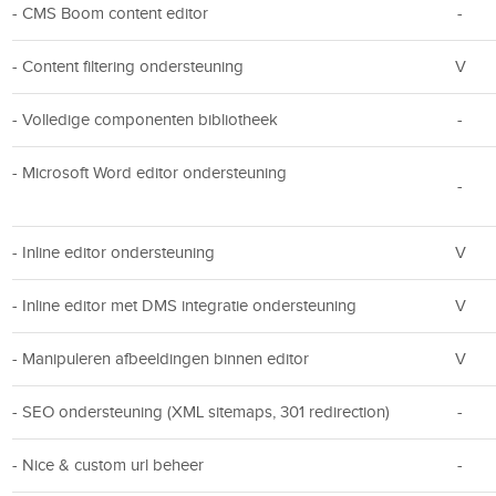
- CMS Boom content editor
-
- Content filtering ondersteuning
V
- Volledige componenten bibliotheek
-
- Microsoft Word editor ondersteuning
-
- Inline editor ondersteuning
V
- Inline editor met DMS integratie ondersteuning
V
- Manipuleren afbeeldingen binnen editor
V
- SEO ondersteuning (XML sitemaps, 301 redirection)
-
- Nice & custom url beheer
-