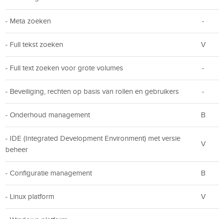
- Meta zoeken
-
- Full tekst zoeken
V
- Full text zoeken voor grote volumes
-
- Beveiliging, rechten op basis van rollen en gebruikers
-
- Onderhoud management
B
- IDE (Integrated Development Environment) met versie
V
beheer
- Configuratie management
B
- Linux platform
V