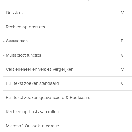
- Dossiers
V
- Rechten op dossiers
-
- Assistenten
B
- Multiselect functies
V
- Versiebeheer en versies vergelijken
V
- Full-tekst zoeken standaard
V
- Full-tekst zoeken geavanceerd & Booleaans
-
- Rechten op basis van rollen
-
- Microsoft Outlook integratie
-