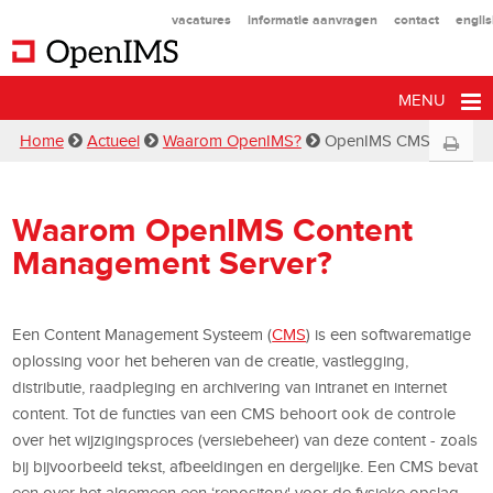
vacatures
informatie aanvragen
contact
engli
MENU
Home
Actueel
Waarom OpenIMS?
OpenIMS CMS
Waarom OpenIMS Content
Management Server?
Een Content Management Systeem (
CMS
) is een softwarematige
oplossing voor het beheren van de creatie, vastlegging,
distributie, raadpleging en archivering van intranet en internet
content. Tot de functies van een CMS behoort ook de controle
over het wijzigingsproces (versiebeheer) van deze content - zoals
bij bijvoorbeeld tekst, afbeeldingen en dergelijke. Een CMS bevat
een over het algemeen een ‘repository' voor de fysieke opslag