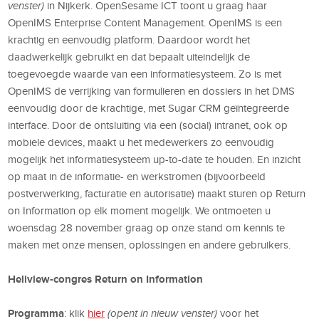
venster)
in Nijkerk. OpenSesame ICT toont u graag haar
OpenIMS Enterprise Content Management. OpenIMS is een
krachtig en eenvoudig platform. Daardoor wordt het
daadwerkelijk gebruikt en dat bepaalt uiteindelijk de
toegevoegde waarde van een informatiesysteem. Zo is met
OpenIMS de verrijking van formulieren en dossiers in het DMS
eenvoudig door de krachtige, met Sugar CRM geïntegreerde
interface. Door de ontsluiting via een (social) intranet, ook op
mobiele devices, maakt u het medewerkers zo eenvoudig
mogelijk het informatiesysteem up-to-date te houden. En inzicht
op maat in de informatie- en werkstromen (bijvoorbeeld
postverwerking, facturatie en autorisatie) maakt sturen op Return
on Information op elk moment mogelijk. We ontmoeten u
woensdag 28 november graag op onze stand om kennis te
maken met onze mensen, oplossingen en andere gebruikers.
Heliview-congres Return on Information
Programma
: klik
hier
(opent in nieuw venster)
voor het