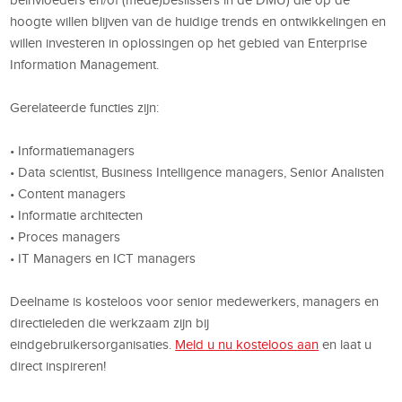
beïnvloeders en/of (mede)beslissers in de DMU) die op de
hoogte willen blijven van de huidige trends en ontwikkelingen en
willen investeren in oplossingen op het gebied van Enterprise
Information Management.
Gerelateerde functies zijn:
• Informatiemanagers
• Data scientist, Business Intelligence managers, Senior Analisten
• Content managers
• Informatie architecten
• Proces managers
• IT Managers en ICT managers
Deelname is kosteloos voor senior medewerkers, managers en
directieleden die werkzaam zijn bij
eindgebruikersorganisaties.
Meld u nu kosteloos aan
en laat u
direct inspireren!