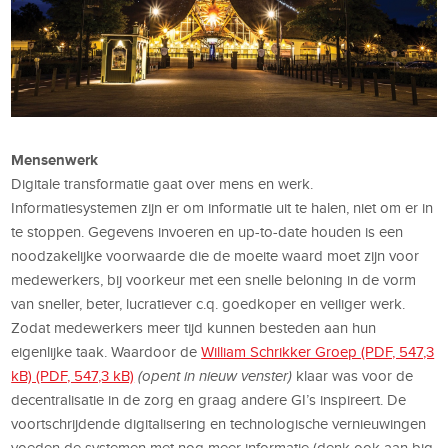
Mensenwerk
Digitale transformatie gaat over mens en werk.
Informatiesystemen zijn er om informatie uit te halen, niet om er in
te stoppen. Gegevens invoeren en up-to-date houden is een
noodzakelijke voorwaarde die de moeite waard moet zijn voor
medewerkers, bij voorkeur met een snelle beloning in de vorm
van sneller, beter, lucratiever c.q. goedkoper en veiliger werk.
Zodat medewerkers meer tijd kunnen besteden aan hun
eigenlijke taak. Waardoor de
William Schrikker Groep (PDF, 547,3
kB) (PDF, 547,3 kB)
(opent in nieuw venster)
klaar was voor de
decentralisatie in de zorg en graag andere GI’s inspireert. De
voortschrijdende digitalisering en technologische vernieuwingen